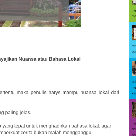
me
me
te
be
nyajikan Nuansa atau Bahasa Lokal
bu
me
 tertentu maka penulis harys mampu nuansa lokal dari
kar
 paling jelas.
me
 yang tepat untuk menghadirkan bahasa lokal, agar
de
emperkuat cerita bukan malah mengganggu.
pe