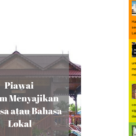
Ha
se
Lal
un
me
me
ce
si
dan