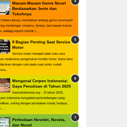
Macam-Macam Genre Novel
Berdasarkan Jenis dan
Tokohnya
i Sobat Literasi, membahas tentang genre novel pasti
ring mendengar romance, fantasi, dan kawan-kawan.
u, adalagi seperti chicklit, t...
8 Bagian Penting Saat Service
Motor
Service motor menjadi salah satu cara
tuk melakukan pengecekan kondisi motor. Kamu bisa
lakukan dengan rutin pada saat motor sudah
nca...
Mengenal Cerpen Indonesia:
Gaya Penulisan di Tahun 2025
SastraIndonesia.org - Di tahun 2025,
rpen Indonesia mengalami perkembangan yang
gnifikan, seiring dengan perubahan sosial, budaya,
 ...
Perbedaan Novelet, Novela,
dan Novel