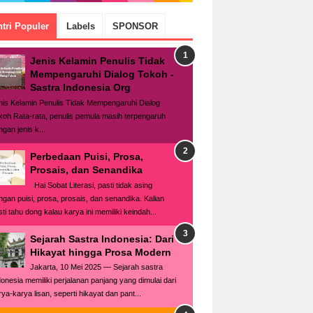
tri Populer
Labels
SPONSOR
Jenis Kelamin Penulis Tidak
Mempengaruhi Dialog Tokoh -
Sastra Indonesia Org
nis Kelamin Penulis Tidak Mempengaruhi Dialog
koh Rata-rata, penulis pemula masih terpengaruh
gan jenis k...
Perbedaan Puisi, Prosa,
Prosais, dan Senandika
Hai Sobat Literasi, pasti tidak asing
ngan puisi, prosa, prosais, dan senandika. Kalian
ti tahu dong kalau karya ini memiliki keindah...
Sejarah Sastra Indonesia: Dari
Hikayat hingga Prosa Modern
Jakarta, 10 Mei 2025 — Sejarah sastra
donesia memiliki perjalanan panjang yang dimulai dari
rya-karya lisan, seperti hikayat dan pant...