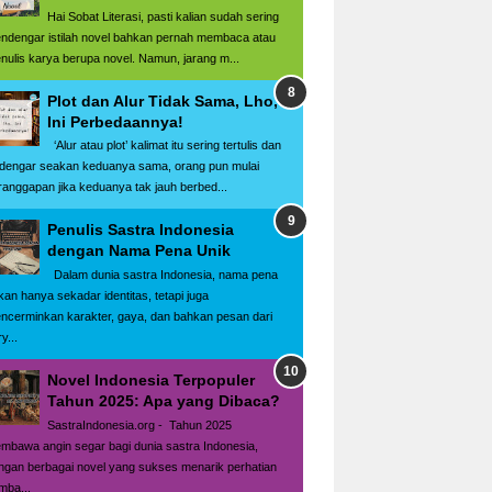
Hai Sobat Literasi, pasti kalian sudah sering
ndengar istilah novel bahkan pernah membaca atau
nulis karya berupa novel. Namun, jarang m...
Plot dan Alur Tidak Sama, Lho,
Ini Perbedaannya!
‘Alur atau plot’ kalimat itu sering tertulis dan
rdengar seakan keduanya sama, orang pun mulai
ranggapan jika keduanya tak jauh berbed...
Penulis Sastra Indonesia
dengan Nama Pena Unik
Dalam dunia sastra Indonesia, nama pena
kan hanya sekadar identitas, tetapi juga
ncerminkan karakter, gaya, dan bahkan pesan dari
y...
Novel Indonesia Terpopuler
Tahun 2025: Apa yang Dibaca?
SastraIndonesia.org - Tahun 2025
mbawa angin segar bagi dunia sastra Indonesia,
ngan berbagai novel yang sukses menarik perhatian
mba...