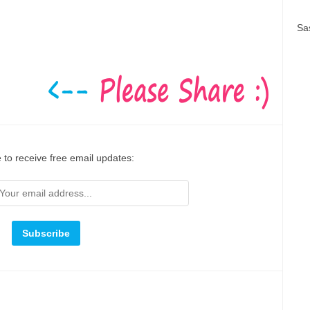
Sa
 to receive free email updates: