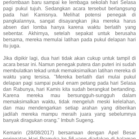
perlombaan baru sampai ke lembaga sekolah hari Selasa
pagi pukul tujuh. Sedangkan acara tersebut berlangsung
pada hari Kamisnya. Melihat potensi penegak di
pangkalannya, sangat disayangkan jika mereka harus
absen dari lomba hanya karena waktu berlatih yang
sebentar. Akhirnya, setelah sepakat untuk berusaha
bersama, mereka memulai latihan pada pukul delapan hari
itu juga.
Jika dipikir lagi, dua hari tidak akan cukup untuk tampil di
acara besar ini. Namun penegak putera dan puteri ini sudah
membulatkan tekad untuk memaksimalkan latihan mereka di
waktu yang tersisa. "Mereka berlatih dari mulai pukul
delapan pagi sampai pukul enam petang pada hari Selasa
dan Rabunya, hari Kamis kita sudah berangkat bertanding.
Karena mereka mau bersungguh-sungguh dalam
memaksimalkan waktu, tidak mengeluh meski kelelahan,
dan mau mendengarkan setiap arahan yang diberikan
jadilah mereka mampu meraih juara yang sebelumnya
banyak diragukan orang." Imbuh Sugeng.
Kemarin (28/08/2017) bersamaan dengan Apel Besar
peringatan Hari Pramuka ke 56 yang diadakan di halaman