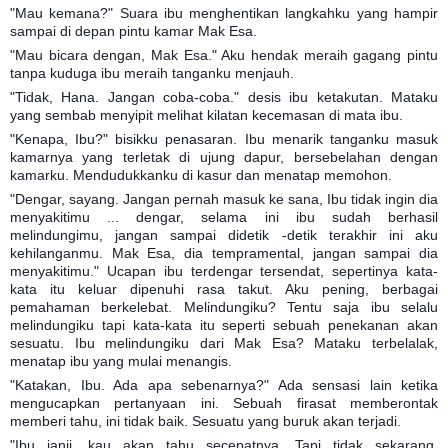
"Mau kemana?" Suara ibu menghentikan langkahku yang hampir
sampai di depan pintu kamar Mak Esa.
"Mau bicara dengan, Mak Esa." Aku hendak meraih gagang pintu
tanpa kuduga ibu meraih tanganku menjauh.
"Tidak, Hana. Jangan coba-coba." desis ibu ketakutan. Mataku
yang sembab menyipit melihat kilatan kecemasan di mata ibu.
"Kenapa, Ibu?" bisikku penasaran. Ibu menarik tanganku masuk
kamarnya yang terletak di ujung dapur, bersebelahan dengan
kamarku. Mendudukkanku di kasur dan menatap memohon.
"Dengar, sayang. Jangan pernah masuk ke sana, Ibu tidak ingin dia
menyakitimu ... dengar, selama ini ibu sudah berhasil
melindungimu, jangan sampai didetik -detik terakhir ini aku
kehilanganmu. Mak Esa, dia tempramental, jangan sampai dia
menyakitimu." Ucapan ibu terdengar tersendat, sepertinya kata-
kata itu keluar dipenuhi rasa takut. Aku pening, berbagai
pemahaman berkelebat. Melindungiku? Tentu saja ibu selalu
melindungiku tapi kata-kata itu seperti sebuah penekanan akan
sesuatu. Ibu melindungiku dari Mak Esa? Mataku terbelalak,
menatap ibu yang mulai menangis.
"Katakan, Ibu. Ada apa sebenarnya?" Ada sensasi lain ketika
mengucapkan pertanyaan ini. Sebuah firasat memberontak
memberi tahu, ini tidak baik. Sesuatu yang buruk akan terjadi.
"Ibu janji, kau akan tahu secepatnya. Tapi tidak sekarang.