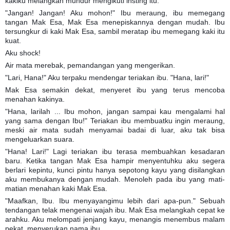
kakiku melangkah mundur mengikuti insting itu.
"Jangan! Jangan! Aku mohon!" Ibu meraung, ibu memegang
tangan Mak Esa, Mak Esa menepiskannya dengan mudah. Ibu
tersungkur di kaki Mak Esa, sambil meratap ibu memegang kaki itu
kuat.
Aku shock!
Air mata merebak, pemandangan yang mengerikan.
"Lari, Hana!" Aku terpaku mendengar teriakan ibu. "Hana, lari!"
Mak Esa semakin dekat, menyeret ibu yang terus mencoba
menahan kakinya.
"Hana, larilah ... Ibu mohon, jangan sampai kau mengalami hal
yang sama dengan Ibu!" Teriakan ibu membuatku ingin meraung,
meski air mata sudah menyamai badai di luar, aku tak bisa
mengeluarkan suara.
"Hana! Lari!" Lagi teriakan ibu terasa membuahkan kesadaran
baru. Ketika tangan Mak Esa hampir menyentuhku aku segera
berlari kepintu, kunci pintu hanya sepotong kayu yang disilangkan
aku membukanya dengan mudah. Menoleh pada ibu yang mati-
matian menahan kaki Mak Esa.
"Maafkan, Ibu. Ibu menyayangimu lebih dari apa-pun." Sebuah
tendangan telak mengenai wajah ibu. Mak Esa melangkah cepat ke
arahku. Aku melompati jenjang kayu, menangis menembus malam
pekat, menyerukan nama ibu.