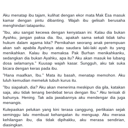
Aku menatap ibu tajam, kulihat dengan ekor mata Mak Esa masuk
kamar dengan pintu dibanting. Wajah ibu gelisah berusaha
menghindari tatapanku.
"Ibu, aku sangat kecewa dengan kenyataan ini. Kalau dia bukan
Ayahku, jangan paksa dia. Ibu, apakah sama sekali tidak tahu
hukum dalam agama kita? Pernikahan seorang anak perempuan
akan sah apabila Ayahnya atau saudara laki-laki ayah itu yang
menikahkan. Kalau ibu memaksa Pak Burhan menikahkanku,
sedangkan dia bukan Ayahku, apa itu? Aku akan masuk ke lubang
dosa selamanya." Kuusap wajah kasar. Sungguh, aku tak suka
bicara dengan keras pada ibu.
"Hana maafkan, Ibu." Mata itu basah, menatap memohon. Aku
luluh kemudian memeluk tubuh kurus itu.
"Ibu siapakah, dia? Aku akan menerima meskipun dia gila, katakan
saja, aku tidak tenang berdebat terus dengan Ibu." Aku terisak di
bahunya. Hening. Tak ada jawabannya aku mendengar dia juga
menangis.
Kulepaskan pelukan yang kini terasa canggung, pertikaian sejak
seminggu lalu membuat kehangatan itu menguap. Aku merasa
kehilangan ibu, dia tidak dipihakku, aku merasa sendirian,
diasingkan.