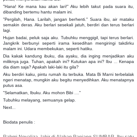
"Hana! Ke mana kau akan lari!" Aku lebih takut pada suara itu,
dibanding bertemu hantu malam ini.
"Pergilah, Hana. Larilah, jangan berhenti." Suara ibu, air mataku
semakin deras. Aku berlari sesekali jatuh, berdiri dan terus berlari
lagi.
Hujan badai, peluk saja aku. Tubuhku menggigil, tapi terus berlari.
Jangkrik berbunyi seperti irama kesedihan mengiringi takdirku
malam ini. Udara membekukan, seperti hatiku.
Dia kakak kandung ibuku, dia ayaku, dia inging menjadikan aku
miliknya juga. Tuhan, apakah ini? Kutukan apa ini? Ibu ... Kenapa
dia diam saja? Apakah laki-laki itu gila?
Aku berdiri kaku, pintu rumah itu terbuka. Mata Bi Marni terbelalak
ngeri menatap, mungkin aku begitu menyedihkan. Aku menatapnya
putus asa.
"Selamatkan, Ibuku. Aku mohon Bibi ...."
Tubuhku melayang, semuanya gelap.
Next...
Biodata penulis :
Rahmi Novaliza, lahir di Alahan Panjang SUMBAR. Ibu satu