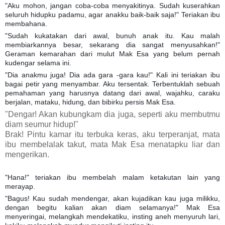
"Aku mohon, jangan coba-coba menyakitinya. Sudah kuserahkan
seluruh hidupku padamu, agar anakku baik-baik saja!" Teriakan ibu
membahana.
"Sudah kukatakan dari awal, bunuh anak itu. Kau malah
membiarkannya besar, sekarang dia sangat menyusahkan!"
Geraman kemarahan dari mulut Mak Esa yang belum pernah
kudengar selama ini.
"Dia anakmu juga! Dia ada gara -gara kau!" Kali ini teriakan ibu
bagai petir yang menyambar. Aku tersentak. Terbentuklah sebuah
pemahaman yang harusnya datang dari awal, wajahku, caraku
berjalan, mataku, hidung, dan bibirku persis Mak Esa.
"Dengar! Akan kubungkam dia juga, seperti aku membutmu
diam seumur hidup!"
Brak! Pintu kamar itu terbuka keras, aku terperanjat, mata
ibu membelalak takut, mata Mak Esa menatapku liar dan
mengerikan.
"Hana!" teriakan ibu membelah malam ketakutan lain yang
merayap.
"Bagus! Kau sudah mendengar, akan kujadikan kau juga milikku,
dengan begitu kalian akan diam selamanya!" Mak Esa
menyeringai, melangkah mendekatiku, insting aneh menyuruh lari,