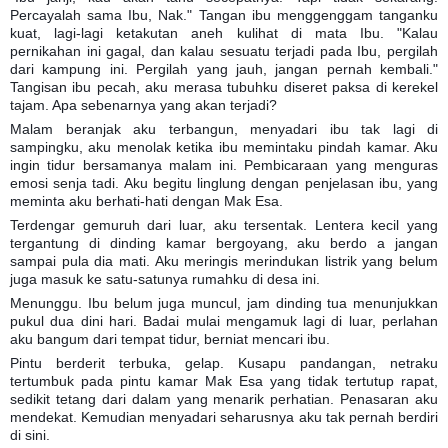
Percayalah sama Ibu, Nak." Tangan ibu menggenggam tanganku
kuat, lagi-lagi ketakutan aneh kulihat di mata Ibu. "Kalau
pernikahan ini gagal, dan kalau sesuatu terjadi pada Ibu, pergilah
dari kampung ini. Pergilah yang jauh, jangan pernah kembali."
Tangisan ibu pecah, aku merasa tubuhku diseret paksa di kerekel
tajam. Apa sebenarnya yang akan terjadi?
Malam beranjak aku terbangun, menyadari ibu tak lagi di
sampingku, aku menolak ketika ibu memintaku pindah kamar. Aku
ingin tidur bersamanya malam ini. Pembicaraan yang menguras
emosi senja tadi. Aku begitu linglung dengan penjelasan ibu, yang
meminta aku berhati-hati dengan Mak Esa.
Terdengar gemuruh dari luar, aku tersentak. Lentera kecil yang
tergantung di dinding kamar bergoyang, aku berdo a jangan
sampai pula dia mati. Aku meringis merindukan listrik yang belum
juga masuk ke satu-satunya rumahku di desa ini.
Menunggu. Ibu belum juga muncul, jam dinding tua menunjukkan
pukul dua dini hari. Badai mulai mengamuk lagi di luar, perlahan
aku bangum dari tempat tidur, berniat mencari ibu.
Pintu berderit terbuka, gelap. Kusapu pandangan, netraku
tertumbuk pada pintu kamar Mak Esa yang tidak tertutup rapat,
sedikit tetang dari dalam yang menarik perhatian. Penasaran aku
mendekat. Kemudian menyadari seharusnya aku tak pernah berdiri
di sini.