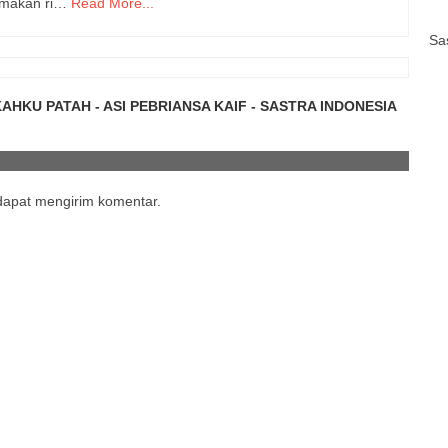
amakan ri…
Read More...
Sa
AHKU PATAH - ASI PEBRIANSA KAIF - SASTRA INDONESIA
 dapat mengirim komentar.