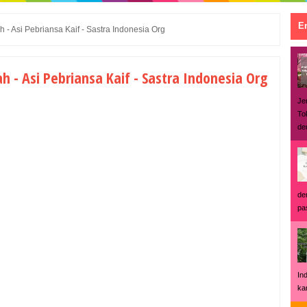
En
- Asi Pebriansa Kaif - Sastra Indonesia Org
 - Asi Pebriansa Kaif - Sastra Indonesia Org
Je
To
den
de
pas
In
ka