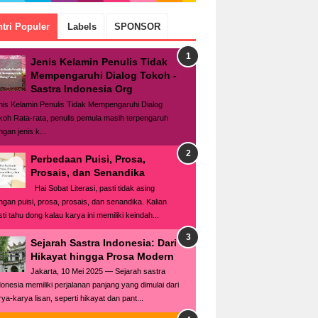
tri Populer
Labels
SPONSOR
Jenis Kelamin Penulis Tidak
Mempengaruhi Dialog Tokoh -
Sastra Indonesia Org
nis Kelamin Penulis Tidak Mempengaruhi Dialog
koh Rata-rata, penulis pemula masih terpengaruh
gan jenis k...
Perbedaan Puisi, Prosa,
Prosais, dan Senandika
Hai Sobat Literasi, pasti tidak asing
ngan puisi, prosa, prosais, dan senandika. Kalian
ti tahu dong kalau karya ini memiliki keindah...
Sejarah Sastra Indonesia: Dari
Hikayat hingga Prosa Modern
Jakarta, 10 Mei 2025 — Sejarah sastra
donesia memiliki perjalanan panjang yang dimulai dari
rya-karya lisan, seperti hikayat dan pant...