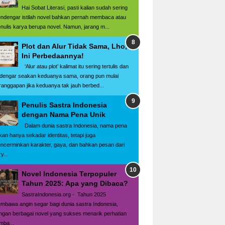
Hai Sobat Literasi, pasti kalian sudah sering
ndengar istilah novel bahkan pernah membaca atau
nulis karya berupa novel. Namun, jarang m...
Plot dan Alur Tidak Sama, Lho,
Ini Perbedaannya!
‘Alur atau plot’ kalimat itu sering tertulis dan
rdengar seakan keduanya sama, orang pun mulai
ranggapan jika keduanya tak jauh berbed...
Penulis Sastra Indonesia
dengan Nama Pena Unik
Dalam dunia sastra Indonesia, nama pena
kan hanya sekadar identitas, tetapi juga
ncerminkan karakter, gaya, dan bahkan pesan dari
y...
Novel Indonesia Terpopuler
Tahun 2025: Apa yang Dibaca?
SastraIndonesia.org - Tahun 2025
mbawa angin segar bagi dunia sastra Indonesia,
ngan berbagai novel yang sukses menarik perhatian
mba...