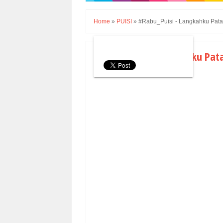
Home
»
PUISI
»
#Rabu_Puisi - Langkahku Patah 
#Rabu_Puisi - Langkahku Patah
Jumat, 17 Mei 2019
PUISI