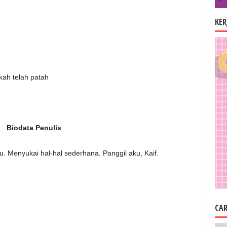
KE
kah telah patah
Biodata Penulis
u. Menyukai hal-hal sederhana. Panggil aku, Kaif.
CAR