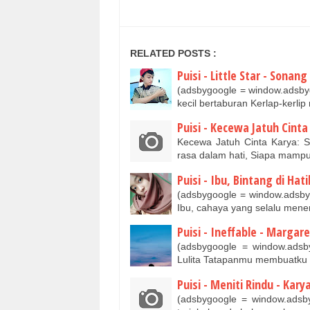
RELATED POSTS :
Puisi - Little Star - Sonan
(adsbygoogle = window.adsbygo
kecil bertaburan Kerlap-kerl
Puisi - Kecewa Jatuh Cinta
Kecewa Jatuh Cinta Karya: S
rasa dalam hati, Siapa mamp
Puisi - Ibu, Bintang di Hat
(adsbygoogle = window.adsbygoo
Ibu, cahaya yang selalu men
Puisi - Ineffable - Margare
(adsbygoogle = window.adsbyg
Lulita Tatapanmu membuatku
Puisi - Meniti Rindu - Kary
(adsbygoogle = window.adsbygo