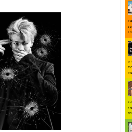
Ha
se
Lal
un
me
me
ce
si
dan