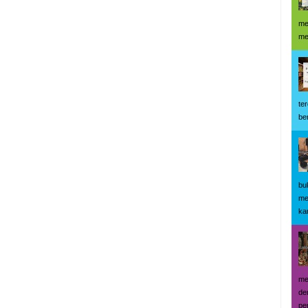
me
me
te
be
bu
me
kar
me
de
pe