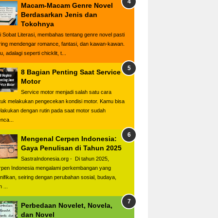
Macam-Macam Genre Novel
Berdasarkan Jenis dan
Tokohnya
i Sobat Literasi, membahas tentang genre novel pasti
ring mendengar romance, fantasi, dan kawan-kawan.
u, adalagi seperti chicklit, t...
8 Bagian Penting Saat Service
Motor
Service motor menjadi salah satu cara
tuk melakukan pengecekan kondisi motor. Kamu bisa
lakukan dengan rutin pada saat motor sudah
nca...
Mengenal Cerpen Indonesia:
Gaya Penulisan di Tahun 2025
SastraIndonesia.org - Di tahun 2025,
rpen Indonesia mengalami perkembangan yang
gnifikan, seiring dengan perubahan sosial, budaya,
 ...
Perbedaan Novelet, Novela,
dan Novel