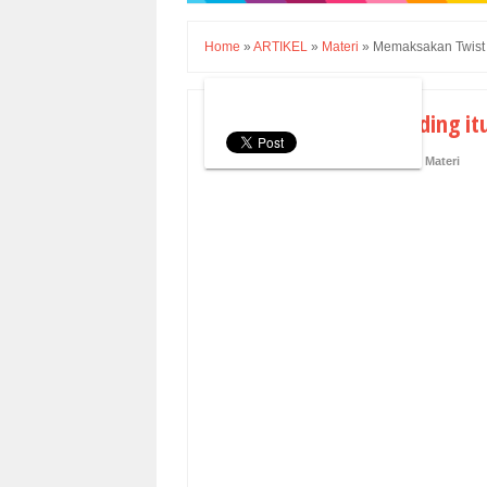
Home
»
ARTIKEL
»
Materi
»
Memaksakan Twist 
Memaksakan Twist Ending it
Kamis, 25 April 2019
ARTIKEL
,
Materi