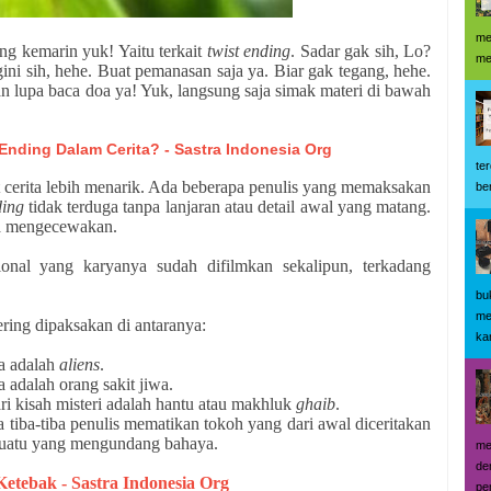
me
ang kemarin yuk! Yaitu terkait
twist ending
. Sadar gak sih, Lo?
me
ini sih, hehe. Buat pemanasan saja ya. Biar gak tegang, hehe.
an lupa baca doa ya! Yuk, langsung saja simak materi di bawah
nding Dalam Cerita? - Sastra Indonesia Org
te
 cerita lebih menarik. Ada beberapa penulis yang memaksakan
be
ding
tidak terduga tanpa lanjaran atau detail awal yang matang.
ya mengecewakan.
ional yang karyanya sudah difilmkan sekalipun, terkadang
bu
me
ring dipaksakan di antaranya:
kar
a adalah
aliens
.
 adalah orang sakit jiwa.
ri kisah misteri adalah hantu atau makhluk
ghaib
.
 tiba-tiba penulis mematikan tokoh yang dari awal diceritakan
esuatu yang mengundang bahaya.
me
de
tebak - Sastra Indonesia Org
pe