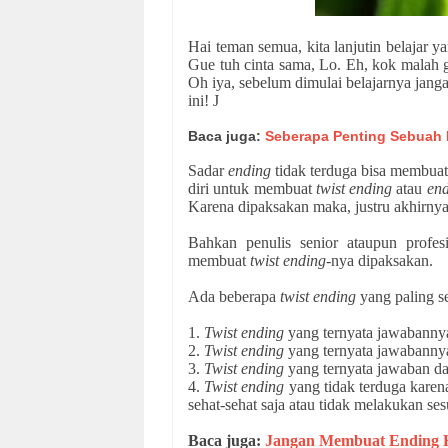
Hai teman semua, kita lanjutin belajar y
Gue tuh cinta sama, Lo. Eh, kok malah g
Oh iya, sebelum dimulai belajarnya jang
ini!
J
Baca juga:
Seberapa Penting Sebuah E
Sadar
ending
tidak terduga bisa membuat
diri untuk membuat
twist ending
atau
en
Karena dipaksakan maka, justru akhirn
Bahkan penulis senior ataupun profes
membuat
twist ending
-nya dipaksakan.
Ada beberapa
twist ending
yang paling se
1.
Twist ending
yang ternyata jawabanny
2.
Twist ending
yang ternyata jawabannya
3.
Twist ending
yang ternyata jawaban da
4.
Twist ending
yang tidak terduga karena
sehat-sehat saja atau tidak melakukan s
Baca juga:
Jangan Membuat Ending Ke