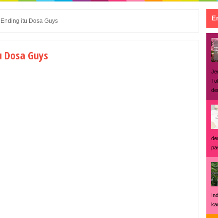
En
Ending itu Dosa Guys
u Dosa Guys
Je
To
den
de
pas
In
ka