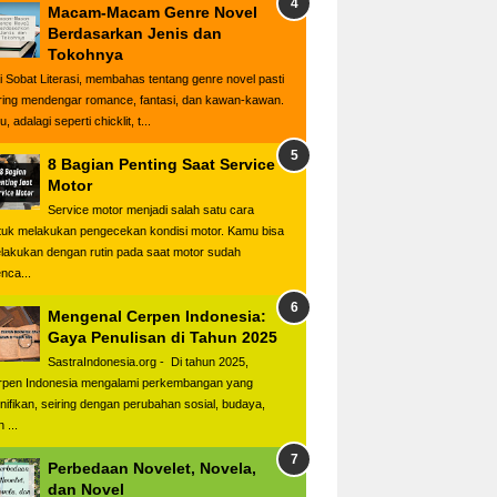
Macam-Macam Genre Novel
Berdasarkan Jenis dan
Tokohnya
i Sobat Literasi, membahas tentang genre novel pasti
ring mendengar romance, fantasi, dan kawan-kawan.
u, adalagi seperti chicklit, t...
8 Bagian Penting Saat Service
Motor
Service motor menjadi salah satu cara
tuk melakukan pengecekan kondisi motor. Kamu bisa
lakukan dengan rutin pada saat motor sudah
nca...
Mengenal Cerpen Indonesia:
Gaya Penulisan di Tahun 2025
SastraIndonesia.org - Di tahun 2025,
rpen Indonesia mengalami perkembangan yang
gnifikan, seiring dengan perubahan sosial, budaya,
 ...
Perbedaan Novelet, Novela,
dan Novel