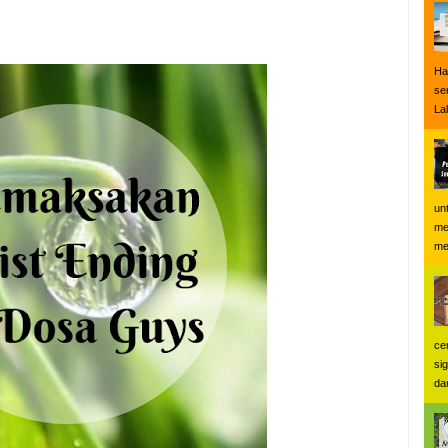
Ha
se
Lal
un
me
me
ce
si
dan