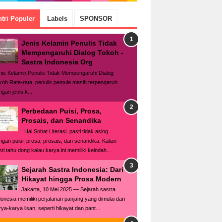
tri Populer
Labels
SPONSOR
Jenis Kelamin Penulis Tidak
Mempengaruhi Dialog Tokoh -
Sastra Indonesia Org
nis Kelamin Penulis Tidak Mempengaruhi Dialog
koh Rata-rata, penulis pemula masih terpengaruh
gan jenis k...
Perbedaan Puisi, Prosa,
Prosais, dan Senandika
Hai Sobat Literasi, pasti tidak asing
ngan puisi, prosa, prosais, dan senandika. Kalian
ti tahu dong kalau karya ini memiliki keindah...
Sejarah Sastra Indonesia: Dari
Hikayat hingga Prosa Modern
Jakarta, 10 Mei 2025 — Sejarah sastra
donesia memiliki perjalanan panjang yang dimulai dari
rya-karya lisan, seperti hikayat dan pant...