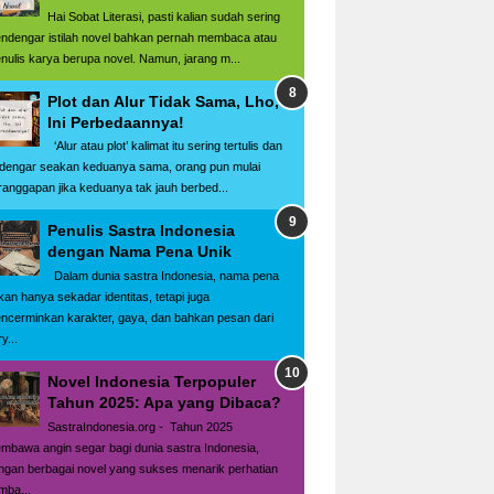
Hai Sobat Literasi, pasti kalian sudah sering
ndengar istilah novel bahkan pernah membaca atau
nulis karya berupa novel. Namun, jarang m...
Plot dan Alur Tidak Sama, Lho,
Ini Perbedaannya!
‘Alur atau plot’ kalimat itu sering tertulis dan
rdengar seakan keduanya sama, orang pun mulai
ranggapan jika keduanya tak jauh berbed...
Penulis Sastra Indonesia
dengan Nama Pena Unik
Dalam dunia sastra Indonesia, nama pena
kan hanya sekadar identitas, tetapi juga
ncerminkan karakter, gaya, dan bahkan pesan dari
y...
Novel Indonesia Terpopuler
Tahun 2025: Apa yang Dibaca?
SastraIndonesia.org - Tahun 2025
mbawa angin segar bagi dunia sastra Indonesia,
ngan berbagai novel yang sukses menarik perhatian
mba...