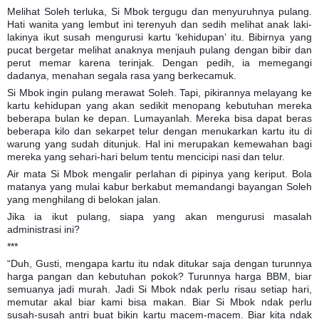
Melihat Soleh terluka, Si Mbok tergugu dan menyuruhnya pulang.
Hati wanita yang lembut ini terenyuh dan sedih melihat anak laki-
lakinya ikut susah mengurusi kartu ‘kehidupan’ itu. Bibirnya yang
pucat bergetar melihat anaknya menjauh pulang dengan bibir dan
perut memar karena terinjak. Dengan pedih, ia memegangi
dadanya, menahan segala rasa yang berkecamuk.
Si Mbok ingin pulang merawat Soleh. Tapi, pikirannya melayang ke
kartu kehidupan yang akan sedikit menopang kebutuhan mereka
beberapa bulan ke depan. Lumayanlah. Mereka bisa dapat beras
beberapa kilo dan sekarpet telur dengan menukarkan kartu itu di
warung yang sudah ditunjuk. Hal ini merupakan kemewahan bagi
mereka yang sehari-hari belum tentu mencicipi nasi dan telur.
Air mata Si Mbok mengalir perlahan di pipinya yang keriput. Bola
matanya yang mulai kabur berkabut memandangi bayangan Soleh
yang menghilang di belokan jalan.
Jika ia ikut pulang, siapa yang akan mengurusi masalah
administrasi ini?
***
“Duh, Gusti, mengapa kartu itu ndak ditukar saja dengan turunnya
harga pangan dan kebutuhan pokok? Turunnya harga BBM, biar
semuanya jadi murah. Jadi Si Mbok ndak perlu risau setiap hari,
memutar akal biar kami bisa makan. Biar Si Mbok ndak perlu
susah-susah antri buat bikin kartu macem-macem. Biar kita ndak