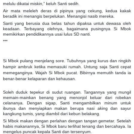
melulu dikatai miskin,” keluh Santi sedih.
Air mata meleleh deras di pipinya yang cekung, kedua kakak
beradik ini menangis berpelukan. Menangisi nasib mereka.
Santi yang berusia dua belas tahun dipaksa untuk dewasa oleh
keadaan. Terbayang olehnya, bagaimana pusingnya Si Mbok
memikirkan pendidikannya usai lulus SD nanti.
***
Si Mbok pulang menjelang sore. Tubuhnya yang kurus dan ringkih
hampir ambruk ketika memasuki rumah. Untung saja Santi cepat
memeganginya. Wajah Si Mbok pucat. Bibirnya memutih tanda ia
benar-benar kelaparan dan kehausan.
Soleh duduk tepekur di sudut ruangan. Tangannya yang mungil
memain-mainkan benang yang menonjol keluar dari robekan
celananya. Dengan sigap, Santi mengambilkan minum untuk
ibunya dan menyiapkan makan berupa nasi aking dan sayur
kangkung tumis, yang diambil dari kebun belakang.
Si Mbok makan dengan perlahan dengan tangan gemetar. Setelah
habis makanannya, Si Mbok baru terlihat tenang dan bercahaya. Ia
mengelus puncak kepala Santi dan tersenyum.