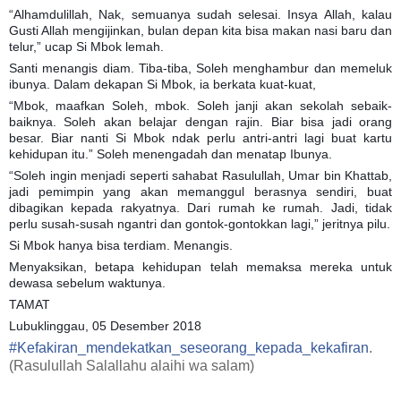
“Alhamdulillah, Nak, semuanya sudah selesai. Insya Allah, kalau
Gusti Allah mengijinkan, bulan depan kita bisa makan nasi baru dan
telur,” ucap Si Mbok lemah.
Santi menangis diam. Tiba-tiba, Soleh menghambur dan memeluk
ibunya. Dalam dekapan Si Mbok, ia berkata kuat-kuat,
“Mbok, maafkan Soleh, mbok. Soleh janji akan sekolah sebaik-
baiknya. Soleh akan belajar dengan rajin. Biar bisa jadi orang
besar. Biar nanti Si Mbok ndak perlu antri-antri lagi buat kartu
kehidupan itu.” Soleh menengadah dan menatap Ibunya.
“Soleh ingin menjadi seperti sahabat Rasulullah, Umar bin Khattab,
jadi pemimpin yang akan memanggul berasnya sendiri, buat
dibagikan kepada rakyatnya. Dari rumah ke rumah. Jadi, tidak
perlu susah-susah ngantri dan gontok-gontokkan lagi,” jeritnya pilu.
Si Mbok hanya bisa terdiam. Menangis.
Menyaksikan, betapa kehidupan telah memaksa mereka untuk
dewasa sebelum waktunya.
TAMAT
Lubuklinggau, 05 Desember 2018
#
Kefakiran_mendekatkan_seseorang_kepada_kekafiran
.
(Rasulullah Salallahu alaihi wa salam)