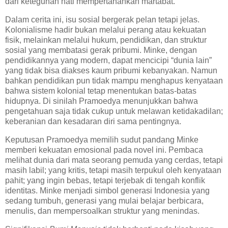
dari keteguhan hati mempertahankan martabat.
Dalam cerita ini, isu sosial bergerak pelan tetapi jelas.
Kolonialisme hadir bukan melalui perang atau kekuatan
fisik, melainkan melalui hukum, pendidikan, dan struktur
sosial yang membatasi gerak pribumi. Minke, dengan
pendidikannya yang modern, dapat mencicipi “dunia lain”
yang tidak bisa diakses kaum pribumi kebanyakan. Namun
bahkan pendidikan pun tidak mampu menghapus kenyataan
bahwa sistem kolonial tetap menentukan batas-batas
hidupnya. Di sinilah Pramoedya menunjukkan bahwa
pengetahuan saja tidak cukup untuk melawan ketidakadilan;
keberanian dan kesadaran diri sama pentingnya.
Keputusan Pramoedya memilih sudut pandang Minke
memberi kekuatan emosional pada novel ini. Pembaca
melihat dunia dari mata seorang pemuda yang cerdas, tetapi
masih labil; yang kritis, tetapi masih terpukul oleh kenyataan
pahit; yang ingin bebas, tetapi terjebak di tengah konflik
identitas. Minke menjadi simbol generasi Indonesia yang
sedang tumbuh, generasi yang mulai belajar berbicara,
menulis, dan mempersoalkan struktur yang menindas.