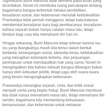
Signifikansi
Bumi Manusia
tidak berhenti pada kisah yang
diceritakan. Novel ini membuka ruang percakapan tentang
bagaimana bangsa terbentuk melalui pendidikan,
kesadaran sosial, dan keberanian menolak ketidakadilan.
Pramoedya tidak pernah menggurui, tetapi kata-katanya
membentuk kesadaran baru bagi pembacanya, kesadaran
bahwa sejarah bukan hanya catatan masa lalu, tetapi
fondasi bagi cara kita memahami diri hari ini.
Hingga sekarang,
Bumi Manusia
tetap relevan karena isu-
isu yang diangkatnya masih kita temui dalam bentuk
berbeda: kesenjangan sosial, stereotip kelas, ketidakadilan
yang merugikan kelompok tertentu, dan perjuangan
perempuan untuk mendapatkan hak yang sama. Novel ini
mengingatkan kita bahwa sebuah bangsa dibangun bukan
hanya oleh kekuatan politik, tetapi juga oleh suara-suara
yang berani mengungkapkan kebenaran.
Pramoedya merangkai sejarah, cinta, dan kritik sosial
menjadi cerita yang begitu hidup.
Bumi Manusia
membuat
kita tidak hanya memahami masa lalu, tetapi memahami diri
sendiri, bagaimana kita memandang kekuasaan,
kemanusiaan, dan keberanian untuk melawan