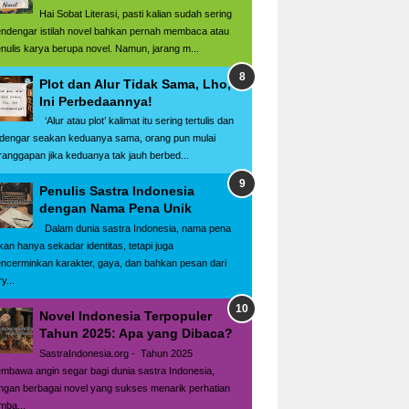
Hai Sobat Literasi, pasti kalian sudah sering
ndengar istilah novel bahkan pernah membaca atau
nulis karya berupa novel. Namun, jarang m...
Plot dan Alur Tidak Sama, Lho,
Ini Perbedaannya!
‘Alur atau plot’ kalimat itu sering tertulis dan
rdengar seakan keduanya sama, orang pun mulai
ranggapan jika keduanya tak jauh berbed...
Penulis Sastra Indonesia
dengan Nama Pena Unik
Dalam dunia sastra Indonesia, nama pena
kan hanya sekadar identitas, tetapi juga
ncerminkan karakter, gaya, dan bahkan pesan dari
y...
Novel Indonesia Terpopuler
Tahun 2025: Apa yang Dibaca?
SastraIndonesia.org - Tahun 2025
mbawa angin segar bagi dunia sastra Indonesia,
ngan berbagai novel yang sukses menarik perhatian
mba...