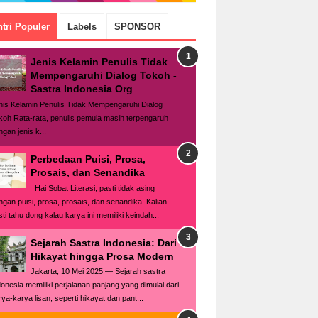
tri Populer
Labels
SPONSOR
Jenis Kelamin Penulis Tidak
Mempengaruhi Dialog Tokoh -
Sastra Indonesia Org
nis Kelamin Penulis Tidak Mempengaruhi Dialog
koh Rata-rata, penulis pemula masih terpengaruh
gan jenis k...
Perbedaan Puisi, Prosa,
Prosais, dan Senandika
Hai Sobat Literasi, pasti tidak asing
ngan puisi, prosa, prosais, dan senandika. Kalian
ti tahu dong kalau karya ini memiliki keindah...
Sejarah Sastra Indonesia: Dari
Hikayat hingga Prosa Modern
Jakarta, 10 Mei 2025 — Sejarah sastra
donesia memiliki perjalanan panjang yang dimulai dari
rya-karya lisan, seperti hikayat dan pant...