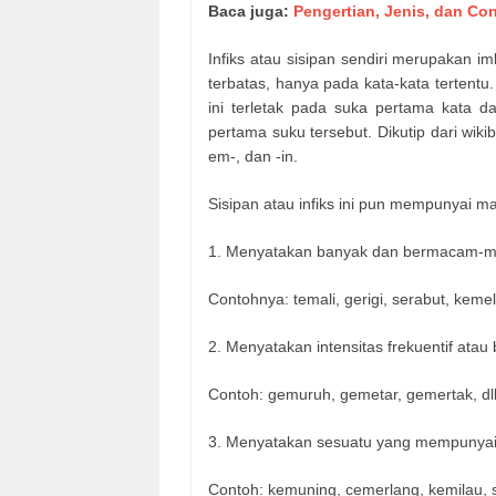
Baca juga:
Pengertian, Jenis, dan Co
Infiks atau sisipan sendiri merupakan i
terbatas, hanya pada kata-kata tertent
ini terletak pada suka pertama kata
pertama suku tersebut. Dikutip dari wikibo
em-, dan -in.
Sisipan atau infiks ini pun mempunyai ma
1. Menyatakan banyak dan bermacam-
Contohnya: temali, gerigi, serabut, kemel
2. Menyatakan intensitas frekuentif ata
Contoh: gemuruh, gemetar, gemertak, dll
3. Menyatakan sesuatu yang mempunyai s
Contoh: kemuning, cemerlang, kemilau, s