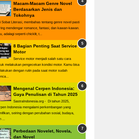
Macam-Macam Genre Novel
Berdasarkan Jenis dan
Tokohnya
i Sobat Literasi, membahas tentang genre novel pasti
ring mendengar romance, fantasi, dan kawan-kawan.
u, adalagi seperti chicklit, t...
8 Bagian Penting Saat Service
Motor
Service motor menjadi salah satu cara
tuk melakukan pengecekan kondisi motor. Kamu bisa
lakukan dengan rutin pada saat motor sudah
nca...
Mengenal Cerpen Indonesia:
Gaya Penulisan di Tahun 2025
SastraIndonesia.org - Di tahun 2025,
rpen Indonesia mengalami perkembangan yang
gnifikan, seiring dengan perubahan sosial, budaya,
 ...
Perbedaan Novelet, Novela,
dan Novel