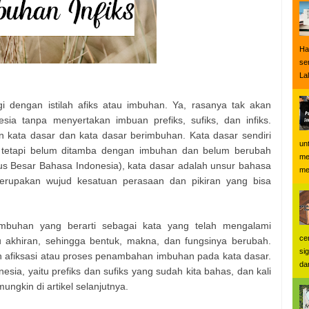
Ha
se
Lal
agi dengan istilah afiks atau imbuhan. Ya, rasanya tak akan
ia tanpa menyertakan imbuan prefiks, sufiks, dan infiks.
n kata dasar dan kata dasar berimbuhan. Kata dasar sendiri
un
 tetapi belum ditamba dengan imbuhan dan belum berubah
me
 Besar Bahasa Indonesia), kata dasar adalah unsur bahasa
me
merupakan wujud kesatuan perasaan dan pikiran yang bisa
mbuhan yang berarti sebagai kata yang telah mengalami
ce
 akhiran, sehingga bentuk, makna, dan fungsinya berubah.
si
an afiksasi atau proses penambahan imbuhan pada kata dasar.
dan
sia, yaitu prefiks dan sufiks yang sudah kita bahas, dan kali
ungkin di artikel selanjutnya.