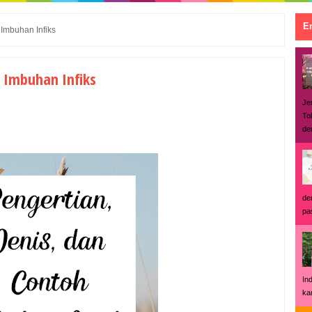
En
 Imbuhan Infiks
h Imbuhan Infiks
Je
To
den
de
pas
In
ka