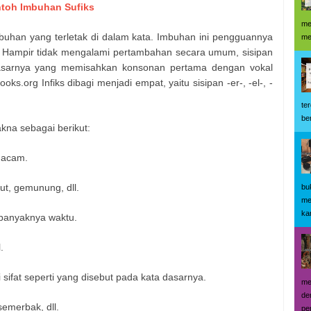
ntoh Imbuhan Sufiks
me
mbuhan yang terletak di dalam kata. Imbuhan ini pengguannya
me
u. Hampir tidak mengalami pertambahan secara umum, sisipan
 dasarnya yang memisahkan konsonan pertama dengan vokal
oks.org Infiks dibagi menjadi empat, yaitu sisipan -er-, -el-, -
te
be
kna sebagai berikut:
macam.
ut, gemunung, dll.
bu
me
kar
u banyaknya waktu.
.
ifat seperti yang disebut pada kata dasarnya.
me
de
emerbak, dll.
pe