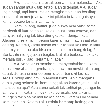
Aku mulai lelah, tapi tak pernah mau melangkah. Aku
sudah sangat muak, tapi tetap jalan di tempat. Aku sudah
ingin pergi, tapi kamu malah menghampiri, dan bersikap
seolah akan menjelaskan. Kini pikirku betapa egoisnya
kamu, betapa tamaknya hatimu.
Kamu bilang, hatimu juga punya rasa yang sama,
berdetak di luar batas ketika aku buat kamu tertawa, dan
banyak hal yang tak bisa diungkapkan dengan kata.
Alasanmu selama ini begini karena masih jatuh saat aku
datang. Katamu, kamu masih terpuruk saat aku ada. Kamu
belum yakin, apa aku bisa membuat kamu bangkit lagi?
Sontak itu mengejutkan bagiku. Batinku berkecamuk, aku
merasa buruk. Jadi, selama ini apa?
Aku yang terus membantu menyembuhkan lukamu,
terus berusaha mengembangkan tawamu meski tak jarang
gagal. Berusaha mendorongmu agar bangkit lagi dari
segala hidup dinginmu. Membuat kamu lebih mengenal
dunia yang selama ini kamu tinggalkan karena jatuh. Lalu
maksudmu apa? Apa sama sekali tak terlihat perjuanganku
sampai sini. Katamu meski aku berusaha semaksimal
mungkin tak bisa membukakan hatimu, katamu ini semua
kemustahilan. Katamu aku terlalu berharap ketinggian.