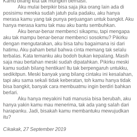
Kamu bilang kita tak mungkin berhasil.
Aku mulai berpikir bisa saja jika orang lain ada di
posisimu mereka sudah jatuh pula padaku, aku hanya
merasa kamu yang tak punya perjuangan untuk bangkit. Aku
hanya merasa kamu tak mau aku bantu sembuhkan.
Aku benar-benar membenci sikapmu, tapi mengapa
aku tak mampu benar-benar membenci sosokmu? Pikirku
dengan mengutarakan, aku bisa tahu bagaimana isi dari
hatimu. Aku paham betul bahwa cinta memang tak selalu
terbalas. Kata temanku aku bodoh bukan kepalang. Masih
saja mau bertahan meski sudah dipatahkan. Pikirku meski
kamu sudah bilang hentikan! Itu tak berpengaruh untukku,
sedikitpun. Meski banyak yang bilang cintaku ini kesalahan,
tapi aku sama sekali tidak keberatan, toh kamu hanya tidak
bisa bangkit, banyak cara membuatmu ingin berdiri bahkan
berlari.
Aku hanya meyakini hati manusia bisa berubah, aku
hanya yakin kamu mau menerima, tak ada yang salah dari
harapanku. Jadi, bisakah kamu membantuku mewujudkan
itu?
Cikakak, 27 September 2019