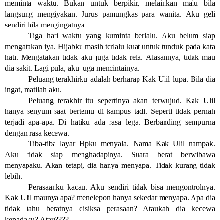
meminta waktu. Bukan untuk berpikir, melainkan malu bila 
langsung mengiyakan. Jurus pamungkas para wanita. Aku geli 
sendiri bila mengingatnya.
Tiga hari waktu yang kuminta berlalu. Aku belum siap 
mengatakan iya. Hijabku masih terlalu kuat untuk tunduk pada kata 
hati. Mengatakan tidak aku juga tidak rela. Alasannya, tidak mau 
dia sakit. Lagi pula, aku juga mencintainya.
Peluang terakhirku adalah berharap Kak Ulil lupa. Bila dia 
ingat, matilah aku.
Peluang terakhir itu sepertinya akan terwujud. Kak Ulil 
hanya senyum saat bertemu di kampus tadi. Seperti tidak pernah 
terjadi apa-apa. Di hatiku ada rasa lega. Berbanding sempurna 
dengan rasa kecewa.
Tiba-tiba layar Hpku menyala. Nama Kak Ulil nampak. 
Aku tidak siap menghadapinya. Suara berat berwibawa 
menyapaku. Akan tetapi, dia hanya menyapa. Tidak kurang tidak 
lebih.
Perasaanku kacau. Aku sendiri tidak bisa mengontrolnya. 
Kak Ulil maunya apa? menelepon hanya sekedar menyapa. Apa dia 
tidak tahu beratnya disiksa perasaan? Ataukah dia kecewa 
kepadaku? Atau????