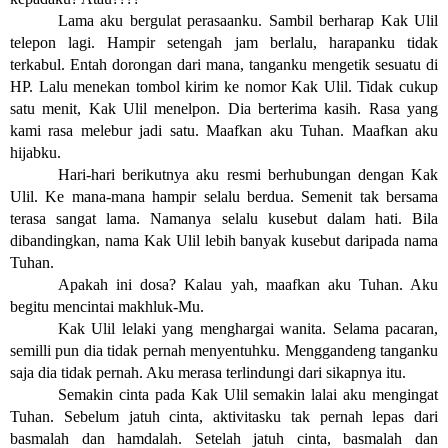
Lama aku bergulat perasaanku. Sambil berharap Kak Ulil 
telepon lagi. Hampir setengah jam berlalu, harapanku tidak 
terkabul. Entah dorongan dari mana, tanganku mengetik sesuatu di 
HP. Lalu menekan tombol kirim ke nomor Kak Ulil. Tidak cukup 
satu menit, Kak Ulil menelpon. Dia berterima kasih. Rasa yang 
kami rasa melebur jadi satu. Maafkan aku Tuhan. Maafkan aku 
hijabku.
Hari-hari berikutnya aku resmi berhubungan dengan Kak 
Ulil. Ke mana-mana hampir selalu berdua. Semenit tak bersama 
terasa sangat lama. Namanya selalu kusebut dalam hati. Bila 
dibandingkan, nama Kak Ulil lebih banyak kusebut daripada nama 
Tuhan.
Apakah ini dosa? Kalau yah, maafkan aku Tuhan. Aku 
begitu mencintai makhluk-Mu.
Kak Ulil lelaki yang menghargai wanita. Selama pacaran, 
semilli pun dia tidak pernah menyentuhku. Menggandeng tanganku 
saja dia tidak pernah. Aku merasa terlindungi dari sikapnya itu.
Semakin cinta pada Kak Ulil semakin lalai aku mengingat 
Tuhan. Sebelum jatuh cinta, aktivitasku tak pernah lepas dari 
basmalah dan hamdalah. Setelah jatuh cinta, basmalah dan 