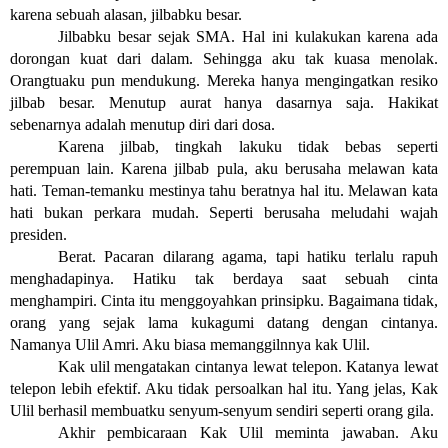
karena sebuah alasan, jilbabku besar.
Jilbabku besar sejak SMA. Hal ini kulakukan karena ada 
dorongan kuat dari dalam. Sehingga aku tak kuasa menolak. 
Orangtuaku pun mendukung. Mereka hanya mengingatkan resiko 
jilbab besar. Menutup aurat hanya dasarnya saja. Hakikat 
sebenarnya adalah menutup diri dari dosa.
Karena jilbab, tingkah lakuku tidak bebas seperti 
perempuan lain. Karena jilbab pula, aku berusaha melawan kata 
hati. Teman-temanku mestinya tahu beratnya hal itu. Melawan kata 
hati bukan perkara mudah. Seperti berusaha meludahi wajah 
presiden.
Berat. Pacaran dilarang agama, tapi hatiku terlalu rapuh 
menghadapinya. Hatiku tak berdaya saat sebuah cinta 
menghampiri. Cinta itu menggoyahkan prinsipku. Bagaimana tidak, 
orang yang sejak lama kukagumi datang dengan cintanya. 
Namanya Ulil Amri. Aku biasa memanggilnnya kak Ulil.
Kak ulil mengatakan cintanya lewat telepon. Katanya lewat 
telepon lebih efektif. Aku tidak persoalkan hal itu. Yang jelas, Kak 
Ulil berhasil membuatku senyum-senyum sendiri seperti orang gila.
Akhir pembicaraan Kak Ulil meminta jawaban. Aku 