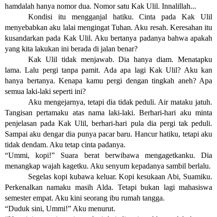
hamdalah hanya nomor dua. Nomor satu Kak Ulil. Innalillah...
Kondisi itu mengganjal hatiku. Cinta pada Kak Ulil 
menyebabkan aku lalai mengingat Tuhan. Aku resah. Keresahan itu 
kusandarkan pada Kak Ulil. Aku bertanya padanya bahwa apakah 
yang kita lakukan ini berada di jalan benar? 
Kak Ulil tidak menjawab. Dia hanya diam. Menatapku 
lama. Lalu pergi tanpa pamit. Ada apa lagi Kak Ulil? Aku kan 
hanya bertanya. Kenapa kamu pergi dengan tingkah aneh? Apa 
semua laki-laki seperti ini?
Aku mengejarnya, tetapi dia tidak peduli. Air mataku jatuh. 
Tangisan pertamaku atas nama laki-laki. Berhari-hari aku minta 
penjelasan pada Kak Ulil, berhari-hari pula dia pergi tak peduli. 
Sampai aku dengar dia punya pacar baru. Hancur hatiku, tetapi aku 
tidak dendam. Aku tetap cinta padanya.
“Ummi, kopi!” Suara berat berwibawa mengagetkanku. Dia 
menangkap wajah kagetku. Aku senyum kepadanya sambil berlalu.
Segelas kopi kubawa keluar. Kopi kesukaan Abi, Suamiku. 
Perkenalkan namaku masih Alda. Tetapi bukan lagi mahasiswa 
semester empat. Aku kini seorang ibu rumah tangga.
“Duduk sini, Ummi!” Aku menurut.