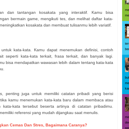
me
han dan tantangan kosakata yang interaktif. Kamu bisa
me
an bermain game, mengikuti tes, dan melihat daftar kata-
meningkatkan kosakata dan membuat tulisanmu lebih variatif.
te
be
 untuk kata-kata. Kamu dapat menemukan definisi, contoh
t seperti kata-kata terkait, frasa terkait, dan banyak lagi.
 bisa mendapatkan wawasan lebih dalam tentang kata-kata
mu.
bu
me
kar
s, penting juga untuk memiliki catatan pribadi yang berisi
Ketika kamu menemukan kata-kata baru dalam membaca atau
n kata-kata tersebut beserta artinya di catatan pribadimu.
memiliki referensi yang mudah dijangkau saat menulis.
me
de
gkan Cemas Dan Stres, Bagaimana Caranya?
pe