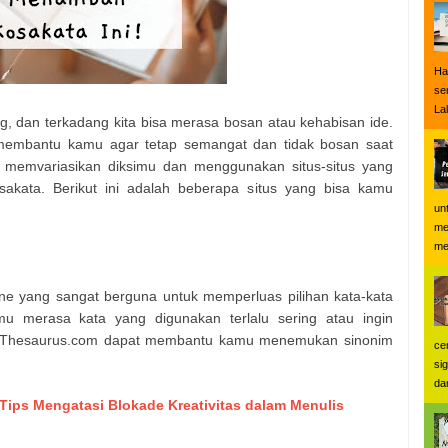
Ha
se
Lal
, dan terkadang kita bisa merasa bosan atau kehabisan ide.
membantu kamu agar tetap semangat dan tidak bosan saat
 memvariasikan diksimu dan menggunakan situs-situs yang
ata. Berikut ini adalah beberapa situs yang bisa kamu
un
me
me
ine yang sangat berguna untuk memperluas pilihan kata-kata
u merasa kata yang digunakan terlalu sering atau ingin
at, Thesaurus.com dapat membantu kamu menemukan sinonim
ce
si
dan
 Tips Mengatasi Blokade Kreativitas dalam Menulis