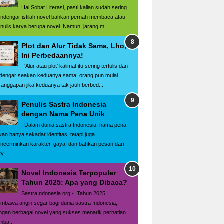
Hai Sobat Literasi, pasti kalian sudah sering
ndengar istilah novel bahkan pernah membaca atau
nulis karya berupa novel. Namun, jarang m...
Plot dan Alur Tidak Sama, Lho,
Ini Perbedaannya!
‘Alur atau plot’ kalimat itu sering tertulis dan
rdengar seakan keduanya sama, orang pun mulai
ranggapan jika keduanya tak jauh berbed...
Penulis Sastra Indonesia
dengan Nama Pena Unik
Dalam dunia sastra Indonesia, nama pena
kan hanya sekadar identitas, tetapi juga
ncerminkan karakter, gaya, dan bahkan pesan dari
y...
Novel Indonesia Terpopuler
Tahun 2025: Apa yang Dibaca?
SastraIndonesia.org - Tahun 2025
mbawa angin segar bagi dunia sastra Indonesia,
ngan berbagai novel yang sukses menarik perhatian
mba...