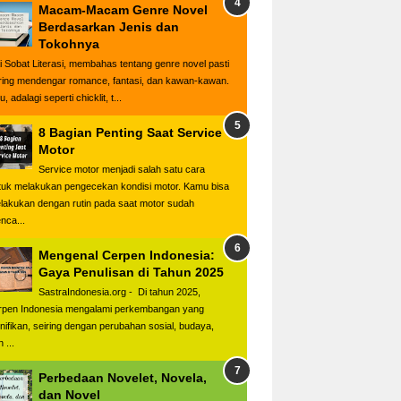
Macam-Macam Genre Novel
Berdasarkan Jenis dan
Tokohnya
i Sobat Literasi, membahas tentang genre novel pasti
ring mendengar romance, fantasi, dan kawan-kawan.
u, adalagi seperti chicklit, t...
8 Bagian Penting Saat Service
Motor
Service motor menjadi salah satu cara
tuk melakukan pengecekan kondisi motor. Kamu bisa
lakukan dengan rutin pada saat motor sudah
nca...
Mengenal Cerpen Indonesia:
Gaya Penulisan di Tahun 2025
SastraIndonesia.org - Di tahun 2025,
rpen Indonesia mengalami perkembangan yang
gnifikan, seiring dengan perubahan sosial, budaya,
 ...
Perbedaan Novelet, Novela,
dan Novel