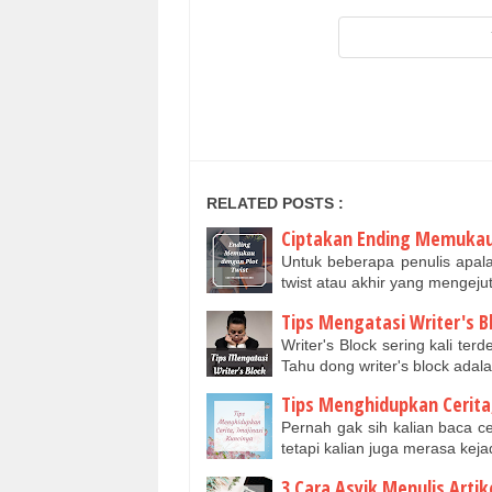
RELATED POSTS :
Ciptakan Ending Memukau
Untuk beberapa penulis apalag
twist atau akhir yang mengejut
Tips Mengatasi Writer's B
Writer's Block sering kali te
Tahu dong writer's block ada
Tips Menghidupkan Cerita,
Pernah gak sih kalian baca c
tetapi kalian juga merasa kej
3 Cara Asyik Menulis Artik