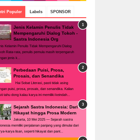
tri Populer
Labels
SPONSOR
Jenis Kelamin Penulis Tidak
Mempengaruhi Dialog Tokoh -
Sastra Indonesia Org
nis Kelamin Penulis Tidak Mempengaruhi Dialog
koh Rata-rata, penulis pemula masih terpengaruh
gan jenis k...
Perbedaan Puisi, Prosa,
Prosais, dan Senandika
Hai Sobat Literasi, pasti tidak asing
ngan puisi, prosa, prosais, dan senandika. Kalian
ti tahu dong kalau karya ini memiliki keindah...
Sejarah Sastra Indonesia: Dari
Hikayat hingga Prosa Modern
Jakarta, 10 Mei 2025 — Sejarah sastra
donesia memiliki perjalanan panjang yang dimulai dari
rya-karya lisan, seperti hikayat dan pant...