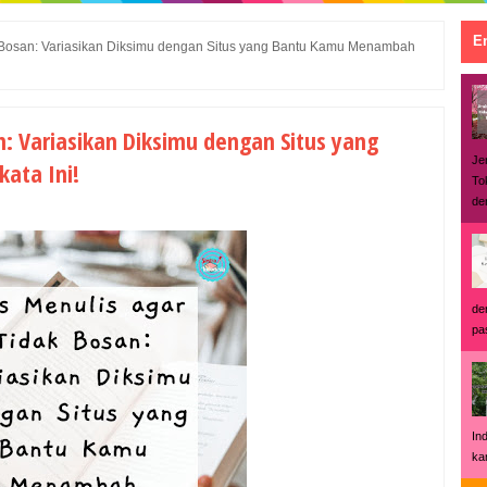
En
k Bosan: Variasikan Diksimu dengan Situs yang Bantu Kamu Menambah
n: Variasikan Diksimu dengan Situs yang
Je
ata Ini!
To
den
de
pas
In
ka