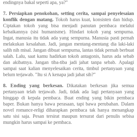
endingnya bakal seperti apa, ya?"
7.
Persiapkan penokohan, setting cerita, sampai penyelesaian
konflik dengan matang.
Tokoh harus kuat, konsisten dan hidup.
Ciptakan tokoh yang bisa menjadi panutan pembaca melalui
kebaikannya (sisi humanisme). Hindari tokoh yang sempurna.
Ingat, manusia itu tidak ada yang sempurna. Manusia pasti pernah
melakukan kesalahan. Jadi, jangan mentang-mentang dia laki-laki
salih nih misal. Jangan dibuat sempurna, lantas tidak pernah berbuat
salah. Lalu, saat kamu hadirkan tokoh antagonis, harus ada sebab
dan akibatnya. Jangan tiba-tiba jadi jahat tanpa sebab. Apalagi
sampai saat kalian menyelesaikan cerita, timbul pertanyaan yang
belum terjawab. "Itu si A kenapa jadi jahat sih?"
8.
Ending yang berkesan.
Dikatakan berkesan jika semua
pertanyaan telah terjawab. Jadi, tidak ada lagi pertanyaan yang
hinggap di kepala pembaca. Buat ending yang bikin pembaca
baper. Bukan hanya bawa perasaan, tapi bawa perubahan. Dalam
novel romance-religi diharapkan pembaca tak hanya menangkap
satu sisi saja. Pesan tersirat maupun tersurat dari penulis sebisa
mungkin harus sampai ke pembaca.