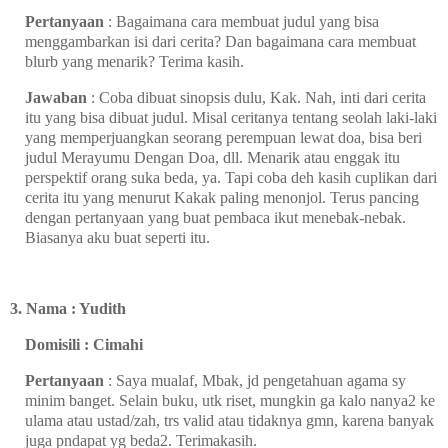
Pertanyaan
: Bagaimana cara membuat judul yang bisa
menggambarkan isi dari cerita? Dan bagaimana cara membuat
blurb yang menarik? Terima kasih.
Jawaban
: Coba dibuat sinopsis dulu, Kak. Nah, inti dari cerita
itu yang bisa dibuat judul. Misal ceritanya tentang seolah laki-laki
yang memperjuangkan seorang perempuan lewat doa, bisa beri
judul Merayumu Dengan Doa, dll. Menarik atau enggak itu
perspektif orang suka beda, ya. Tapi coba deh kasih cuplikan dari
cerita itu yang menurut Kakak paling menonjol. Terus pancing
dengan pertanyaan yang buat pembaca ikut menebak-nebak.
Biasanya aku buat seperti itu.
3. Nama : Yudith
Domisili : Cimahi
Pertanyaan
: Saya mualaf, Mbak, jd pengetahuan agama sy
minim banget. Selain buku, utk riset, mungkin ga kalo nanya2 ke
ulama atau ustad/zah, trs valid atau tidaknya gmn, karena banyak
juga pndapat yg beda2. Terimakasih.