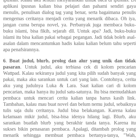
aplikasi ipusnas kalian bisa pelajari dan pahami sendiri gaya
menulis, penulisan dialog tag yang benar, serta bagaimana penulis
mengemas ceritanya menjadi cerita yang menarik dibaca. Oh iya,
jangan cuma berupa novel, ya. Perbanyak juga membaca buku-
buku islami, bisa fikih, sejarah dll. Untuk apa? Jadi, buku-buku
islami itu bisa kalian pakai sebagai pegangan. Jadi tidak boleh asal-
asalan dalam mencantumkan hadis kalau kalian belum tahu seperti
apa penafsirannya.
6
.
Buat judul, blurb, prolog dan alur yang unik dan tidak
pasaran
. Untuk judul, aku terbiasa cek di kolom pencarian
Wattpad. Kalau sekiranya judul yang kita pilih sudah banyak yang
pakai, maka aku sarankan untuk cari yang lain. Contohnya, cerita
aku yang judulnya Luka & Lara. Saat kalian cari di kolom
pencarian, maka hanya itu judul satu-satunya. Itu bisa memudahkan
pembaca untuk mencari cerita kalian tanpa harus kasih link.
Tambahan, kalau mau buat novel dan belum nemu judul, sebaiknya
tulis saja dulu ceritanya. Judul bisa belakangan. Karena kalau
kelamaan mikir judul, bisa-bisa idenya hilang lagi. Blurb, aku
sarankan buatlah blurb yang berakhir tanda tanya. Karena itu
sukses bikin penasaran pembaca. Apalagi, ditambah prolog yang
menarik sehingga membuat pembaca bertanya-tanya, "Wah,