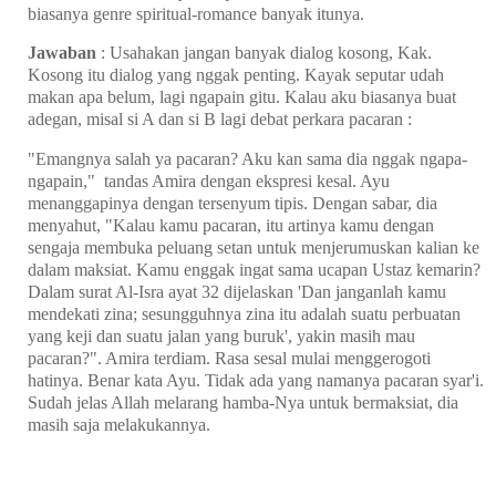
biasanya genre spiritual-romance banyak itunya.
Jawaban
: Usahakan jangan banyak dialog kosong, Kak.
Kosong itu dialog yang nggak penting. Kayak seputar udah
makan apa belum, lagi ngapain gitu. Kalau aku biasanya buat
adegan, misal si A dan si B lagi debat perkara pacaran :
"Emangnya salah ya pacaran? Aku kan sama dia nggak ngapa-
ngapain,"
tandas Amira dengan ekspresi kesal. Ayu
menanggapinya dengan tersenyum tipis. Dengan sabar, dia
menyahut, "Kalau kamu pacaran, itu artinya kamu dengan
sengaja membuka peluang setan untuk menjerumuskan kalian ke
dalam maksiat. Kamu enggak ingat sama ucapan Ustaz kemarin?
Dalam surat Al-Isra ayat 32 dijelaskan 'Dan janganlah kamu
mendekati zina; sesungguhnya zina itu adalah suatu perbuatan
yang keji dan suatu jalan yang buruk', yakin masih mau
pacaran?". Amira terdiam. Rasa sesal mulai menggerogoti
hatinya. Benar kata Ayu. Tidak ada yang namanya pacaran syar'i.
Sudah jelas Allah melarang hamba-Nya untuk bermaksiat, dia
masih saja melakukannya.