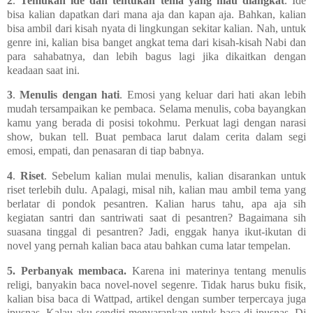
2
.
Temukan ide dan tentukan tema yang mau diangkat
. Ide
bisa kalian dapatkan dari mana aja dan kapan aja. Bahkan, kalian
bisa ambil dari kisah nyata di lingkungan sekitar kalian. Nah, untuk
genre ini, kalian bisa banget angkat tema dari kisah-kisah Nabi dan
para sahabatnya, dan lebih bagus lagi jika dikaitkan dengan
keadaan saat ini.
3
.
Menulis dengan hati
. Emosi yang keluar dari hati akan lebih
mudah tersampaikan ke pembaca. Selama menulis, coba bayangkan
kamu yang berada di posisi tokohmu. Perkuat lagi dengan narasi
show, bukan tell. Buat pembaca larut dalam cerita dalam segi
emosi, empati, dan penasaran di tiap babnya.
4
.
Riset
. Sebelum kalian mulai menulis, kalian disarankan untuk
riset terlebih dulu. Apalagi, misal nih, kalian mau ambil tema yang
berlatar di pondok pesantren. Kalian harus tahu, apa aja sih
kegiatan santri dan santriwati saat di pesantren? Bagaimana sih
suasana tinggal di pesantren? Jadi, enggak hanya ikut-ikutan di
novel yang pernah kalian baca atau bahkan cuma latar tempelan.
5. Perbanyak membaca.
Karena ini materinya tentang menulis
religi, banyakin baca novel-novel segenre. Tidak harus buku fisik,
kalian bisa baca di Wattpad, artikel dengan sumber terpercaya juga
ipusnas. Kalau aku sendiri menyarankan untuk baca di ipusnas. Di