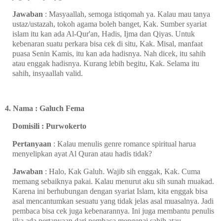
Jawaban
: Masyaallah, semoga istiqomah ya. Kalau mau tanya
ustaz/ustazah, tokoh agama boleh banget, Kak. Sumber syariat
islam itu kan ada Al-Qur'an, Hadis, Ijma dan Qiyas. Untuk
kebenaran suatu perkara bisa cek di situ, Kak. Misal, manfaat
puasa Senin Kamis, itu kan ada hadisnya. Nah dicek, itu sahih
atau enggak hadisnya. Kurang lebih begitu, Kak. Selama itu
sahih, insyaallah valid.
4. Nama : Galuch Fema
Domisili : Purwokerto
Pertanyaan
: Kalau menulis genre romance spiritual harua
menyelipkan ayat Al Quran atau hadis tidak?
Jawaban
: Halo, Kak Galuh. Wajib sih enggak, Kak. Cuma
memang sebaiknya pakai. Kalau menurut aku sih sunah muakad.
Karena ini berhubungan dengan syariat Islam, kita enggak bisa
asal mencantumkan sesuatu yang tidak jelas asal muasalnya. Jadi
pembaca bisa cek juga kebenarannya. Ini juga membantu penulis
jika ada pertanyaan dari pembaca mengenai sahih atau