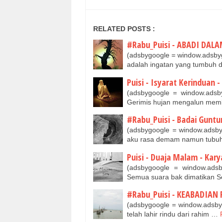
RELATED POSTS :
#Rabu_Puisi - ABADI DALAM
(adsbygoogle = window.adsbyg
adalah ingatan yang tumbuh
Puisi - Isyarat Kerinduan -
(adsbygoogle = window.adsbyg
Gerimis hujan mengalun me
#Rabu_Puisi - Badai Guntur
(adsbygoogle = window.adsbygo
aku rasa demam namun tub
Puisi - Duaja Malam - Kary
(adsbygoogle = window.adsb
Semua suara bak dimatikan
#Rabu_Puisi - KEABADIAN R
(adsbygoogle = window.adsbyg
telah lahir rindu dari rahim …