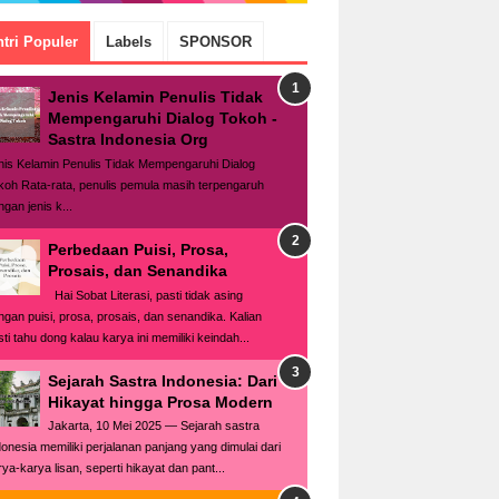
tri Populer
Labels
SPONSOR
Jenis Kelamin Penulis Tidak
Mempengaruhi Dialog Tokoh -
Sastra Indonesia Org
nis Kelamin Penulis Tidak Mempengaruhi Dialog
koh Rata-rata, penulis pemula masih terpengaruh
gan jenis k...
Perbedaan Puisi, Prosa,
Prosais, dan Senandika
Hai Sobat Literasi, pasti tidak asing
ngan puisi, prosa, prosais, dan senandika. Kalian
ti tahu dong kalau karya ini memiliki keindah...
Sejarah Sastra Indonesia: Dari
Hikayat hingga Prosa Modern
Jakarta, 10 Mei 2025 — Sejarah sastra
donesia memiliki perjalanan panjang yang dimulai dari
rya-karya lisan, seperti hikayat dan pant...