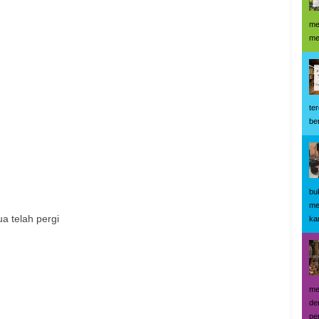
me
me
te
be
bu
me
a telah pergi
kar
me
de
pe