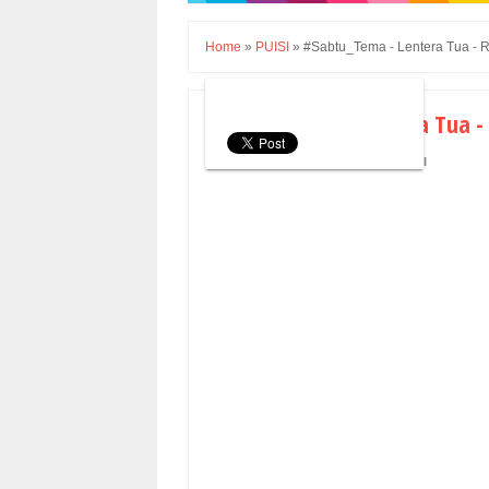
Home
»
PUISI
»
#Sabtu_Tema - Lentera Tua - R
#Sabtu_Tema - Lentera Tua - 
Minggu, 11 Agustus 2019
PUISI