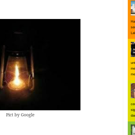
Ha
se
Lal
un
me
me
ce
si
Pict by Google
dan