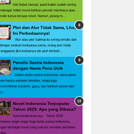
Hai Sobat Literasi, pasti kalian sudah sering
ndengar istilah novel bahkan pernah membaca atau
nulis karya berupa novel. Namun, jarang m...
Plot dan Alur Tidak Sama, Lho,
Ini Perbedaannya!
‘Alur atau plot’ kalimat itu sering tertulis dan
rdengar seakan keduanya sama, orang pun mulai
ranggapan jika keduanya tak jauh berbed...
Penulis Sastra Indonesia
dengan Nama Pena Unik
Dalam dunia sastra Indonesia, nama pena
kan hanya sekadar identitas, tetapi juga
ncerminkan karakter, gaya, dan bahkan pesan dari
y...
Novel Indonesia Terpopuler
Tahun 2025: Apa yang Dibaca?
SastraIndonesia.org - Tahun 2025
mbawa angin segar bagi dunia sastra Indonesia,
ngan berbagai novel yang sukses menarik perhatian
mba...