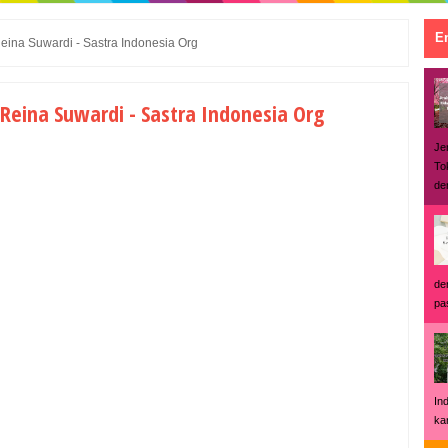
En
eina Suwardi - Sastra Indonesia Org
Reina Suwardi - Sastra Indonesia Org
Je
To
den
de
pas
In
ka