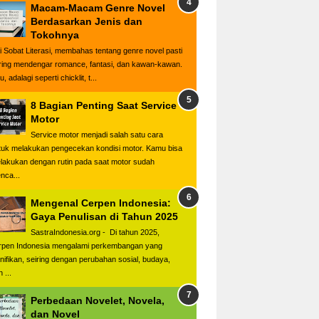
Macam-Macam Genre Novel
Berdasarkan Jenis dan
Tokohnya
i Sobat Literasi, membahas tentang genre novel pasti
ring mendengar romance, fantasi, dan kawan-kawan.
u, adalagi seperti chicklit, t...
8 Bagian Penting Saat Service
Motor
Service motor menjadi salah satu cara
tuk melakukan pengecekan kondisi motor. Kamu bisa
lakukan dengan rutin pada saat motor sudah
nca...
Mengenal Cerpen Indonesia:
Gaya Penulisan di Tahun 2025
SastraIndonesia.org - Di tahun 2025,
rpen Indonesia mengalami perkembangan yang
gnifikan, seiring dengan perubahan sosial, budaya,
 ...
Perbedaan Novelet, Novela,
dan Novel