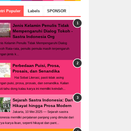
tri Populer
Labels
SPONSOR
Jenis Kelamin Penulis Tidak
Mempengaruhi Dialog Tokoh -
Sastra Indonesia Org
nis Kelamin Penulis Tidak Mempengaruhi Dialog
koh Rata-rata, penulis pemula masih terpengaruh
gan jenis k...
Perbedaan Puisi, Prosa,
Prosais, dan Senandika
Hai Sobat Literasi, pasti tidak asing
ngan puisi, prosa, prosais, dan senandika. Kalian
ti tahu dong kalau karya ini memiliki keindah...
Sejarah Sastra Indonesia: Dari
Hikayat hingga Prosa Modern
Jakarta, 10 Mei 2025 — Sejarah sastra
donesia memiliki perjalanan panjang yang dimulai dari
rya-karya lisan, seperti hikayat dan pant...