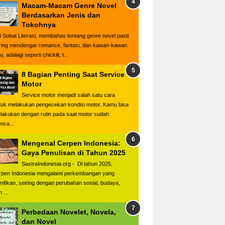
Macam-Macam Genre Novel
Berdasarkan Jenis dan
Tokohnya
i Sobat Literasi, membahas tentang genre novel pasti
ring mendengar romance, fantasi, dan kawan-kawan.
u, adalagi seperti chicklit, t...
8 Bagian Penting Saat Service
Motor
Service motor menjadi salah satu cara
tuk melakukan pengecekan kondisi motor. Kamu bisa
lakukan dengan rutin pada saat motor sudah
nca...
Mengenal Cerpen Indonesia:
Gaya Penulisan di Tahun 2025
SastraIndonesia.org - Di tahun 2025,
rpen Indonesia mengalami perkembangan yang
gnifikan, seiring dengan perubahan sosial, budaya,
 ...
Perbedaan Novelet, Novela,
dan Novel