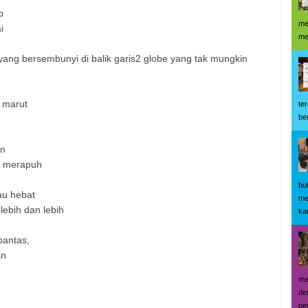
b
me
ai
me
ang bersembunyi di balik garis2 globe yang tak mungkin
 marut
te
be
an
m merapuh
bu
au hebat
me
lebih dan lebih
kar
pantas,
an
me
de
pe