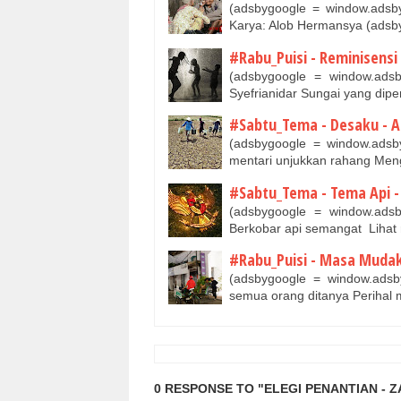
(adsbygoogle = window.adsby
Karya: Alob Hermansya (ads
#Rabu_Puisi - Reminisensi 
(adsbygoogle = window.adsby
Syefrianidar Sungai yang dip
#Sabtu_Tema - Desaku - A
(adsbygoogle = window.adsby
mentari unjukkan rahang Men
#Sabtu_Tema - Tema Api - 
(adsbygoogle = window.adsb
Berkobar api semangat Lihat
#Rabu_Puisi - Masa Mudaku
(adsbygoogle = window.adsby
semua orang ditanya Perihal
0 RESPONSE TO "ELEGI PENANTIAN - Z