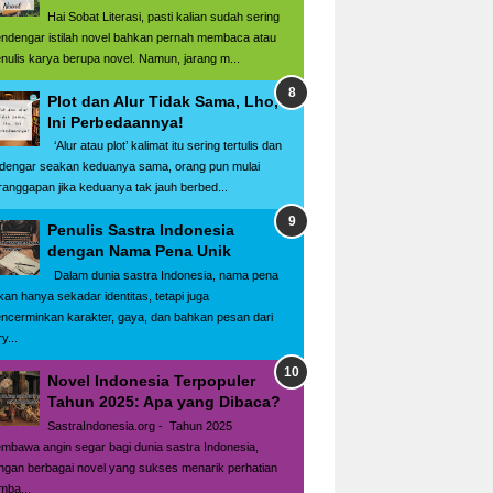
Hai Sobat Literasi, pasti kalian sudah sering
ndengar istilah novel bahkan pernah membaca atau
nulis karya berupa novel. Namun, jarang m...
Plot dan Alur Tidak Sama, Lho,
Ini Perbedaannya!
‘Alur atau plot’ kalimat itu sering tertulis dan
rdengar seakan keduanya sama, orang pun mulai
ranggapan jika keduanya tak jauh berbed...
Penulis Sastra Indonesia
dengan Nama Pena Unik
Dalam dunia sastra Indonesia, nama pena
kan hanya sekadar identitas, tetapi juga
ncerminkan karakter, gaya, dan bahkan pesan dari
y...
Novel Indonesia Terpopuler
Tahun 2025: Apa yang Dibaca?
SastraIndonesia.org - Tahun 2025
mbawa angin segar bagi dunia sastra Indonesia,
ngan berbagai novel yang sukses menarik perhatian
mba...