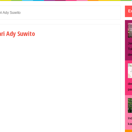
En
ri Ady Suwito
ari Ady Suwito
Je
To
den
de
pas
In
ka