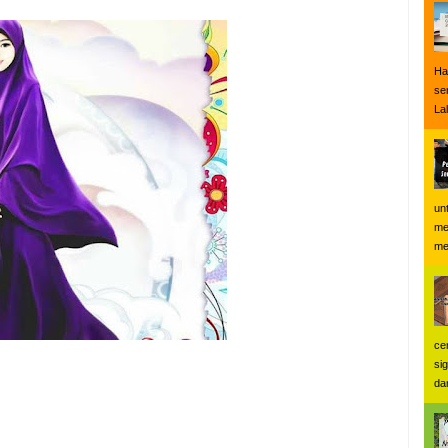
Ha
se
Lal
un
me
me
ce
si
dan