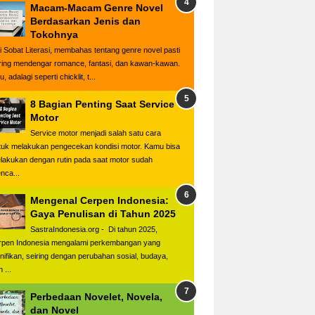
Macam-Macam Genre Novel
Berdasarkan Jenis dan
Tokohnya
i Sobat Literasi, membahas tentang genre novel pasti
ring mendengar romance, fantasi, dan kawan-kawan.
u, adalagi seperti chicklit, t...
8 Bagian Penting Saat Service
Motor
Service motor menjadi salah satu cara
tuk melakukan pengecekan kondisi motor. Kamu bisa
lakukan dengan rutin pada saat motor sudah
nca...
Mengenal Cerpen Indonesia:
Gaya Penulisan di Tahun 2025
SastraIndonesia.org - Di tahun 2025,
rpen Indonesia mengalami perkembangan yang
gnifikan, seiring dengan perubahan sosial, budaya,
 ...
Perbedaan Novelet, Novela,
dan Novel