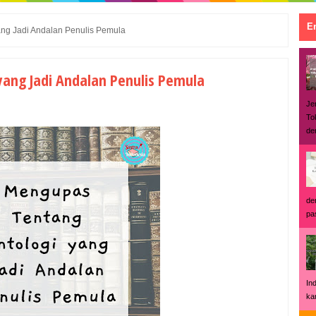
En
ng Jadi Andalan Penulis Pemula
ang Jadi Andalan Penulis Pemula
Je
To
den
de
pas
In
ka