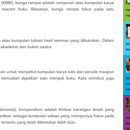
(KBBI), bunga rampai adalah campuran atau kumpulan karya
i macam buku. Biasanya, bunga rampai fokus pada satu
me
me
atau kumpulan tulisan hasil seminar yang dibukukan. Dalam
te
ng akademis dan bukan sastra.
be
an untuk menyebut kumpulan karya tulis dari penulis maupun
 kemudian dijadikan satu menjadi buku. Kata omnibus juga
bu
me
kar
onesia), kompendium adalah ikhtisar karangan ilmiah yang
artikan sebagai kumpulan tulisan yang mempunyai fokus pada
me
tertentu yang telah ditentukan lebih dulu.
de
pe