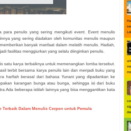
Ha
se
nga para penulis yang sering mengikuti event. Event menulis
Lal
 lainnya yang sering diadakan oleh komunitas menulis maupun
 memberikan banyak manfaat dalam melatih menulis. Hadiah,
jadi fasilitas menggiurkan yang selalu diinginkan penulis.
un
lis satu karya terbaiknya untuk memenangkan lomba tersebut.
me
il terbit bersama karya penulis lain dan menjadi buku yang
me
cara harfiah berasal dari bahasa Yunani yang dipadankan ke
upakan karangan bunga atau bunga, sehingga isi dari buku
ra.Ada beberapa istilah lainnya yang bisa menggantikan kata
ce
si
h Terbaik Dalam Menulis Cerpen untuk Pemula
dan