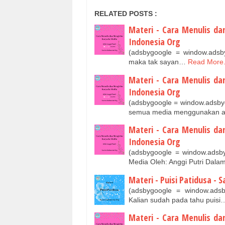
RELATED POSTS :
Materi - Cara Menulis da
Indonesia Org
(adsbygoogle = window.adsby
maka tak sayan…
Read More.
Materi - Cara Menulis da
Indonesia Org
(adsbygoogle = window.adsbygo
semua media menggunakan 
Materi - Cara Menulis da
Indonesia Org
(adsbygoogle = window.adsby
Media Oleh: Anggi Putri Dal
Materi - Puisi Patidusa - 
(adsbygoogle = window.adsby
Kalian sudah pada tahu puisi
Materi - Cara Menulis da