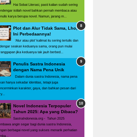
Hai Sobat Literasi, pasti kalian sudah sering
ndengar istilah novel bahkan pernah membaca atau
nulis karya berupa novel. Namun, jarang m...
Plot dan Alur Tidak Sama, Lho,
Ini Perbedaannya!
‘Alur atau plot’ kalimat itu sering tertulis dan
rdengar seakan keduanya sama, orang pun mulai
ranggapan jika keduanya tak jauh berbed...
Penulis Sastra Indonesia
dengan Nama Pena Unik
Dalam dunia sastra Indonesia, nama pena
kan hanya sekadar identitas, tetapi juga
ncerminkan karakter, gaya, dan bahkan pesan dari
y...
Novel Indonesia Terpopuler
Tahun 2025: Apa yang Dibaca?
SastraIndonesia.org - Tahun 2025
mbawa angin segar bagi dunia sastra Indonesia,
ngan berbagai novel yang sukses menarik perhatian
mba...