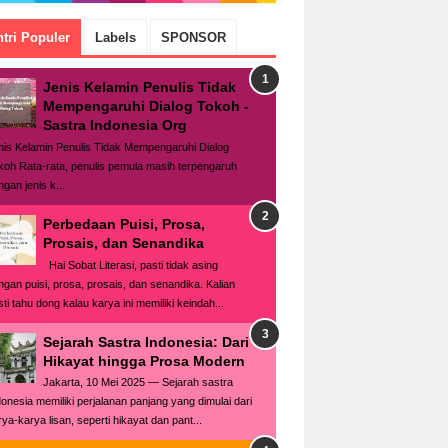
tri Populer
Labels
SPONSOR
Jenis Kelamin Penulis Tidak
Mempengaruhi Dialog Tokoh -
Sastra Indonesia Org
nis Kelamin Penulis Tidak Mempengaruhi Dialog
koh Rata-rata, penulis pemula masih terpengaruh
gan jenis k...
Perbedaan Puisi, Prosa,
Prosais, dan Senandika
Hai Sobat Literasi, pasti tidak asing
ngan puisi, prosa, prosais, dan senandika. Kalian
ti tahu dong kalau karya ini memiliki keindah...
Sejarah Sastra Indonesia: Dari
Hikayat hingga Prosa Modern
Jakarta, 10 Mei 2025 — Sejarah sastra
donesia memiliki perjalanan panjang yang dimulai dari
rya-karya lisan, seperti hikayat dan pant...