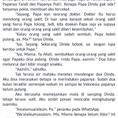
Papanya Fandi dan Papanya Putri. Kenapa Papa Dinda gak ada?
tanyanya polos, membuat aku tercekat.
"Sayang, Papa kan seorang dokter. Dokter itu harus
menolong orang sakit. Di luar sana banyak sekali orang sakit
yang harus Papa tolong. Jadi, kita doakan Papa saja ya supaya
sehat dan orang-orang yang sakit diberi kesembuhan."
"Kalau orang yang sakit sudah sembuh, Papa boleh
pulang, ya, Ma?" tanya Dinda.
"Iya, Sayang. Sekarang Dinda bobok, ya. Jangan lupa
berdoa untuk Papa."
"Iya, Mama. Ya Allah, sembuhkan orang-orang yang sakit
agar Papaku bisa pulang. Dinda rindu Papa, aamiin." Doa tulus
meluncur dari bibir mungil anakku.
"Aamiin," sahutku.
Tak terasa air mataku menetes mendengar doa Dinda.
Aku bisa merasakan betapa ia merindukan papanya. Sudah dua
bulan terakhir semenjak wabah ini sampai ke Indonesia papanya
belum pulang.
Aku berusaha memejamkan mata di samping Dinda,
tetapi terasa sulit. Aku ambil ponsel mencoba menghubungi
suamiku.
"Assalamualaikum, Pa," pesanku pada WhatsApp.
"Wa’alaikumussalam, Ma. Mama kenapa belum tidur? Ini