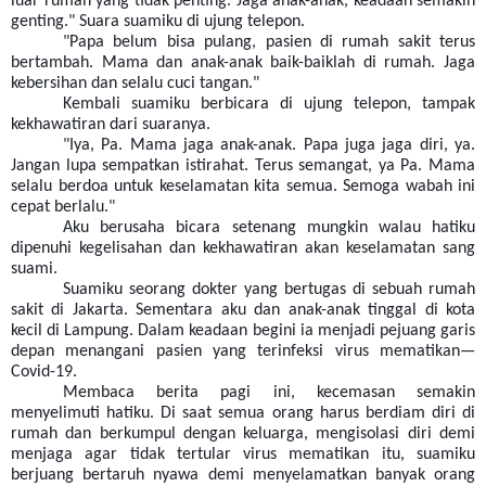
luar rumah yang tidak penting. Jaga anak-anak, keadaan semakin
genting." Suara suamiku di ujung telepon.
"Papa belum bisa pulang, pasien di rumah sakit terus
bertambah. Mama dan anak-anak baik-baiklah di rumah. Jaga
kebersihan dan selalu cuci tangan."
Kembali suamiku berbicara di ujung telepon, tampak
kekhawatiran dari suaranya.
"Iya, Pa. Mama jaga anak-anak. Papa juga jaga diri, ya.
Jangan lupa sempatkan istirahat. Terus semangat, ya Pa. Mama
selalu berdoa untuk keselamatan kita semua. Semoga wabah ini
cepat berlalu."
Aku berusaha bicara setenang mungkin walau hatiku
dipenuhi kegelisahan dan kekhawatiran akan keselamatan sang
suami.
Suamiku seorang dokter yang bertugas di sebuah rumah
sakit di Jakarta. Sementara aku dan anak-anak tinggal di kota
kecil di Lampung. Dalam keadaan begini ia menjadi pejuang garis
depan menangani pasien yang terinfeksi virus mematikan—
Covid-19.
Membaca berita pagi ini, kecemasan semakin
menyelimuti hatiku. Di saat semua orang harus berdiam diri di
rumah dan berkumpul dengan keluarga, mengisolasi diri demi
menjaga agar tidak tertular virus mematikan itu, suamiku
berjuang bertaruh nyawa demi menyelamatkan banyak orang