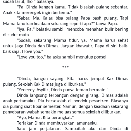
sudah larut, lho," balasnya.
"Pa, Dinda kangen kamu. Tidak bisakah pulang sebentar.
Anak kita merengek ingin bertemu."
"Sabar, Ma. Kalau bisa pulang Papa pasti pulang. Tapi
Mama tahu kan keadaan sekarang seperti apa?" tanya Papa.
"Iya, Pa," balasku sambil mencoba menahan bulir bening
di sudut mata.
"Sudah, sekarang Mama tidur, ya. Mama harus sehat
untuk jaga Dinda dan Dimas. Jangan khawatir, Papa di sini baik-
baik saja. I love you."
"Love you too," balasku sambil menutup ponsel.
***
"Dinda, bangun sayang. Kita harus jemput Kak Dimas
pulang. Sekolah Kak Dimas juga diliburkan."
"Yeeeeey. Asyiiik, Dinda punya teman bermain."
Dinda langsung terbangun dengan girang. Dimas adalah
anak pertamaku. Dia bersekolah di pondok pesantren. Biasanya
dia pulang saat libur semester. Namun, dengan keadaan sekarang
penyebaran wabah semakin meluas semua sekolah diliburkan.
"Ayo, Mama. Kita berangkat."
Teriakan Dinda membuyarkan lamunanku.
Satu jam perjalanan. Sampailah aku dan Dinda di