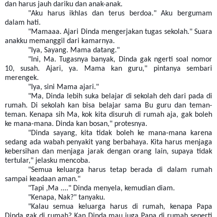
dan harus jauh dariku dan anak-anak.
"Aku harus ikhlas dan terus berdoa." Aku bergumam
dalam hati.
"Mamaaa. Ajari Dinda mengerjakan tugas sekolah." Suara
anakku memanggil dari kamarnya.
"Iya, Sayang. Mama datang."
"Ini, Ma. Tugasnya banyak, Dinda gak ngerti soal nomor
10, susah. Ajari, ya. Mama kan guru," pintanya sembari
merengek.
"Iya, sini Mama ajari."
"Ma, Dinda lebih suka belajar di sekolah deh dari pada di
rumah. Di sekolah kan bisa belajar sama Bu guru dan teman-
teman. Kenapa sih Ma, kok kita disuruh di rumah aja, gak boleh
ke mana-mana. Dinda kan bosan," protesnya.
"Dinda sayang, kita tidak boleh ke mana-mana karena
sedang ada wabah penyakit yang berbahaya. Kita harus menjaga
kebersihan dan menjaga jarak dengan orang lain, supaya tidak
tertular," jelasku mencoba.
"Semua keluarga harus tetap berada di dalam rumah
sampai keadaan aman."
"Tapi ,Ma ...." Dinda menyela, kemudian diam.
"Kenapa, Nak?" tanyaku.
"Kalau semua keluarga harus di rumah, kenapa Papa
Dinda gak di rumah? Kan Dinda mau juga Papa di rumah seperti