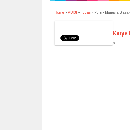
Home
»
PUISI
»
Tugas
»
Puisi - Manusia Biasa
Puisi - Manusia Biasa - Kary
Rabu, 19 Juni 2019
PUISI
,
Tugas