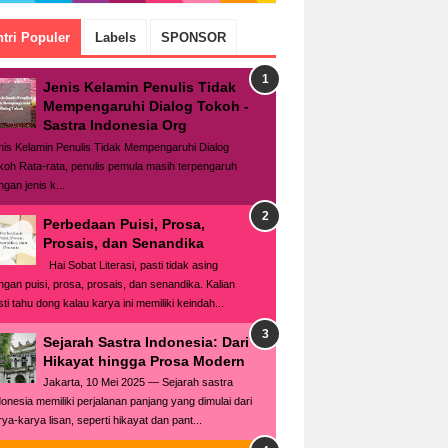
tri Populer
Labels
SPONSOR
Jenis Kelamin Penulis Tidak
Mempengaruhi Dialog Tokoh -
Sastra Indonesia Org
nis Kelamin Penulis Tidak Mempengaruhi Dialog
koh Rata-rata, penulis pemula masih terpengaruh
gan jenis k...
Perbedaan Puisi, Prosa,
Prosais, dan Senandika
Hai Sobat Literasi, pasti tidak asing
ngan puisi, prosa, prosais, dan senandika. Kalian
ti tahu dong kalau karya ini memiliki keindah...
Sejarah Sastra Indonesia: Dari
Hikayat hingga Prosa Modern
Jakarta, 10 Mei 2025 — Sejarah sastra
donesia memiliki perjalanan panjang yang dimulai dari
rya-karya lisan, seperti hikayat dan pant...