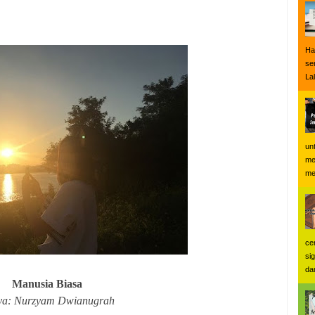
Ha
se
Lal
un
me
me
ce
si
dan
Manusia Biasa
ya: Nurzyam Dwianugrah