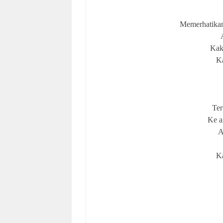
Memerhatikan
Kak
Ka
Ter
Ke a
A
Ka