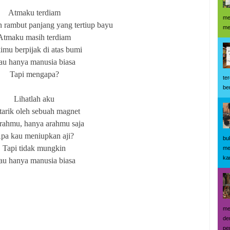
Atmaku terdiam
me
 rambut panjang yang tertiup bayu
me
Atmaku masih terdiam
imu berpijak di atas bumi
u hanya manusia biasa
Tapi mengapa?
te
be
Lihatlah aku
tarik oleh sebuah magnet
rahmu, hanya arahmu saja
pa kau meniupkan aji?
bu
Tapi tidak mungkin
me
kar
u hanya manusia biasa
me
de
pe