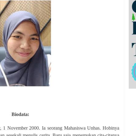
Biodata:
r, 1 November 2000. Ia seorang Mahasiswa Unhas. Hobinya
 sesekali menulis cerita. Baru saja menemukan cita-citanya