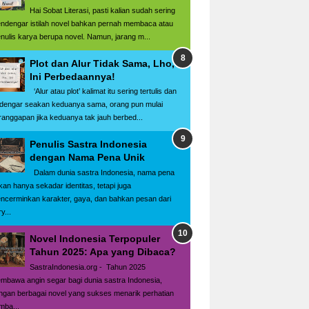
Hai Sobat Literasi, pasti kalian sudah sering
ndengar istilah novel bahkan pernah membaca atau
nulis karya berupa novel. Namun, jarang m...
Plot dan Alur Tidak Sama, Lho,
Ini Perbedaannya!
‘Alur atau plot’ kalimat itu sering tertulis dan
rdengar seakan keduanya sama, orang pun mulai
ranggapan jika keduanya tak jauh berbed...
Penulis Sastra Indonesia
dengan Nama Pena Unik
Dalam dunia sastra Indonesia, nama pena
kan hanya sekadar identitas, tetapi juga
ncerminkan karakter, gaya, dan bahkan pesan dari
y...
Novel Indonesia Terpopuler
Tahun 2025: Apa yang Dibaca?
SastraIndonesia.org - Tahun 2025
mbawa angin segar bagi dunia sastra Indonesia,
ngan berbagai novel yang sukses menarik perhatian
mba...