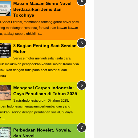
Macam-Macam Genre Novel
Berdasarkan Jenis dan
Tokohnya
i Sobat Literasi, membahas tentang genre novel pasti
ring mendengar romance, fantasi, dan kawan-kawan.
u, adalagi seperti chicklit, t...
8 Bagian Penting Saat Service
Motor
Service motor menjadi salah satu cara
tuk melakukan pengecekan kondisi motor. Kamu bisa
lakukan dengan rutin pada saat motor sudah
nca...
Mengenal Cerpen Indonesia:
Gaya Penulisan di Tahun 2025
SastraIndonesia.org - Di tahun 2025,
rpen Indonesia mengalami perkembangan yang
gnifikan, seiring dengan perubahan sosial, budaya,
 ...
Perbedaan Novelet, Novela,
dan Novel