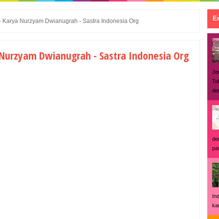
En
 - Karya Nurzyam Dwianugrah - Sastra Indonesia Org
a Nurzyam Dwianugrah - Sastra Indonesia Org
Je
To
den
de
pas
In
ka