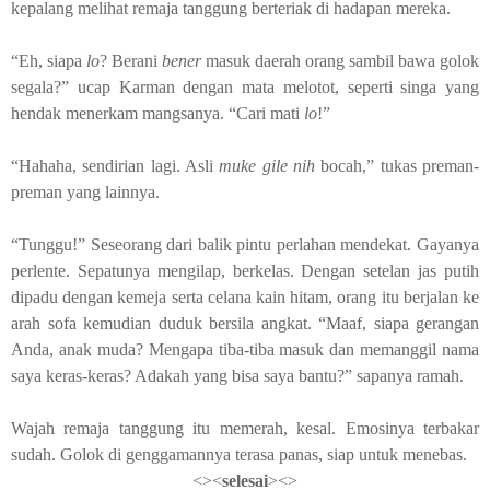
kepalang melihat remaja tanggung berteriak di hadapan mereka.
“Eh, siapa
lo
? Berani
bener
masuk daerah orang sambil bawa golok
segala?” ucap Karman dengan mata melotot, seperti singa yang
hendak menerkam mangsanya. “Cari mati
lo
!”
“Hahaha, sendirian lagi. Asli
muke
gile nih
bocah,” tukas preman-
preman yang lainnya.
“Tunggu!” Seseorang dari balik pintu perlahan mendekat. Gayanya
perlente. Sepatunya mengilap, berkelas. Dengan setelan jas putih
dipadu dengan kemeja serta celana kain hitam, orang itu berjalan ke
arah sofa kemudian duduk bersila angkat. “Maaf, siapa gerangan
Anda, anak muda? Mengapa tiba-tiba masuk dan memanggil nama
saya keras-keras? Adakah yang bisa saya bantu?” sapanya ramah.
Wajah
remaja tanggung itu
memerah, kesal. Emosinya terbakar
sudah. Golok di genggamannya terasa panas, siap untuk menebas.
<><
selesai
><>