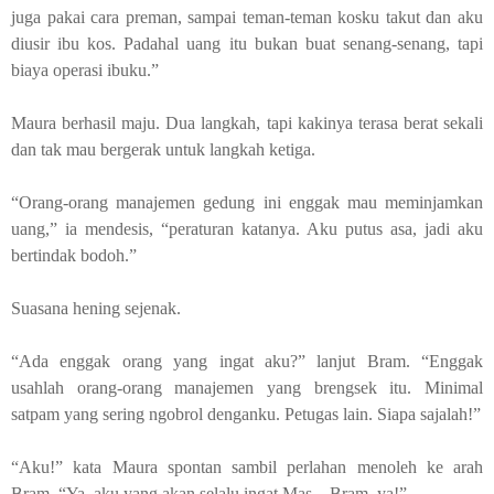
juga pakai cara preman, sampai teman-teman kosku takut dan aku
diusir ibu kos. Padahal uang itu bukan buat senang-senang, tapi
biaya operasi ibuku.”
Maura berhasil maju. Dua langkah, tapi kakinya terasa berat sekali
dan tak mau bergerak untuk langkah ketiga.
“
O
rang-orang manajemen gedung ini enggak mau meminjamkan
uang,”
ia mendesis,
“
p
eraturan katanya
.
Aku putus asa, jadi aku
bertindak bodoh.”
Suasana hening sejenak.
“Ada enggak orang yang ingat aku?” lanjut Bram. “Enggak
usahlah orang-orang manajemen yang brengsek itu. Minimal
satpam yang sering ngobrol denganku. Petugas lain. Siapa sajalah!”
“Aku
!
” kata Maura spontan sambil perlahan menoleh ke arah
Bram. “
Ya, a
ku yang akan selalu ingat Mas
..
.
Bram, ya!
”