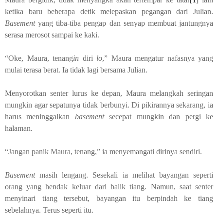
ketika baru beberapa detik melepaskan pegangan dari Julian.
Basement
yang tiba-tiba pengap dan senyap membuat jantungnya
serasa merosot sampai ke kaki.
“Oke, Maura, tenang
in
diri
lo
,” Maura mengatur nafasnya yang
mulai terasa berat. Ia tidak lagi bersama Julian.
Menyorotkan senter lurus ke depan, Maura melangkah seringan
mungkin agar sepatunya tidak berbunyi. Di pikirannya sekarang, ia
harus meninggalkan
basement
secepat mungkin dan pergi ke
halaman.
“Jangan panik Maura, tenang
,
”
i
a menyemangati dirinya sendiri.
Basement
masih lengang. Sesekali ia melihat bayangan seperti
orang yang hendak keluar dari balik tiang. Namun, saat senter
menyinari tiang tersebut, bayangan itu berpindah ke tiang
sebelahnya. Terus seperti itu.