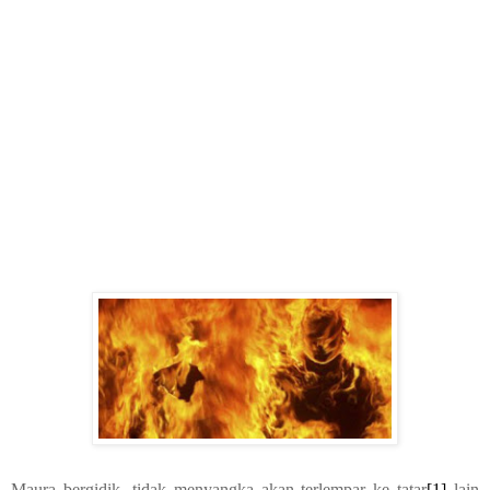
Maura bergidik, tidak menyangka akan terlempar ke tatar
[1]
lain