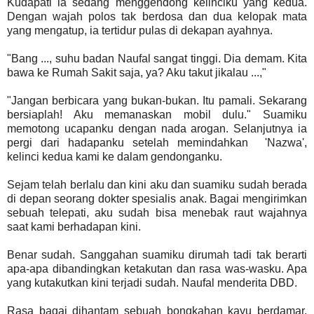
Kudapati ia sedang menggendong kelinciku yang kedua.
Dengan wajah polos tak berdosa dan dua kelopak mata
yang mengatup, ia tertidur pulas di dekapan ayahnya.
"Bang ..., suhu badan Naufal sangat tinggi. Dia demam. Kita
bawa ke Rumah Sakit saja, ya? Aku takut jikalau ...,"
"Jangan berbicara yang bukan-bukan. Itu pamali. Sekarang
bersiaplah! Aku memanaskan mobil dulu." Suamiku
memotong ucapanku dengan nada arogan. Selanjutnya ia
pergi dari hadapanku setelah memindahkan 'Nazwa',
kelinci kedua kami ke dalam gendonganku.
Sejam telah berlalu dan kini aku dan suamiku sudah berada
di depan seorang dokter spesialis anak. Bagai mengirimkan
sebuah telepati, aku sudah bisa menebak raut wajahnya
saat kami berhadapan kini.
Benar sudah. Sanggahan suamiku dirumah tadi tak berarti
apa-apa dibandingkan ketakutan dan rasa was-wasku. Apa
yang kutakutkan kini terjadi sudah. Naufal menderita DBD.
Rasa bagai dihantam sebuah bongkahan kayu berdamar.